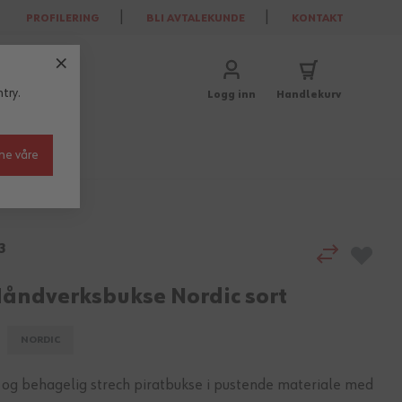
PROFILERING
BLI AVTALEKUNDE
KONTAKT
try.
Logg inn
Handlekurv
ne våre
3
Håndverksbukse Nordic sort
NORDIC
 og behagelig strech piratbukse i pustende materiale med