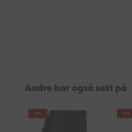
Andre har også sett på
69%
67%