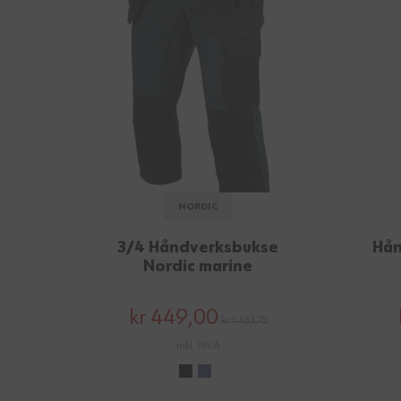
NORDIC
3/4 Håndverksbukse
Hån
Nordic marine
kr 449,00
kr 1 433,75
inkl. MVA