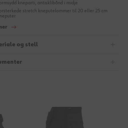
ormsydd kneparti, antisklibånd i midje
orsterkede stretch kneputelommer til 20 eller 25 cm
neputer
mer
riale og stell
umenter