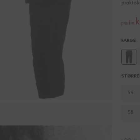
praktis
k
pris fra
FARGE
STØRRE
44
58