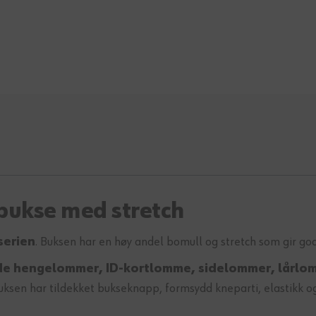
bukse med stretch
serien
. Buksen har en høy andel bomull og stretch som gir go
de hengelommer, ID-kortlomme, sidelommer, lårlom
ksen har tildekket bukseknapp, formsydd kneparti, elastikk og