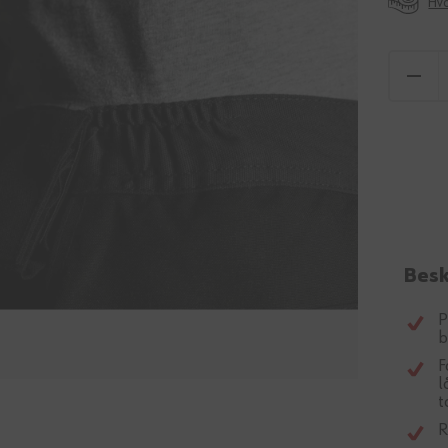
Hva
Besk
P
b
F
l
t
R