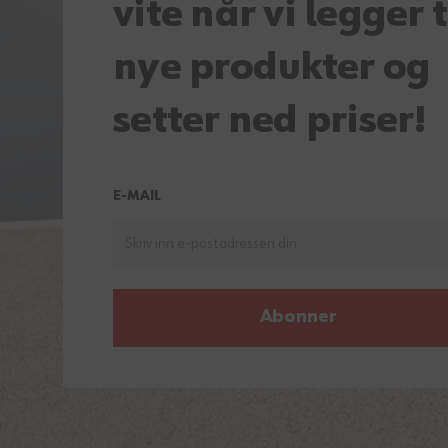
vite når vi legger t
nye produkter og
setter ned priser!
E-MAIL
Abonner