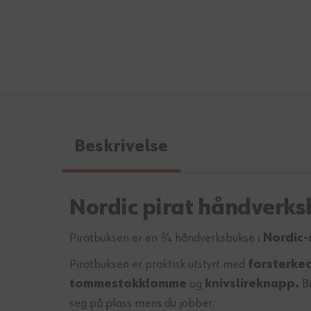
Beskrivelse
Nordic pirat håndverks
Piratbuksen er en ¾ håndverksbukse i
Nordic-
Piratbuksen er praktisk utstyrt med
forsterke
tommestokklomme
og
knivslireknapp.
Bu
seg på plass mens du jobber.