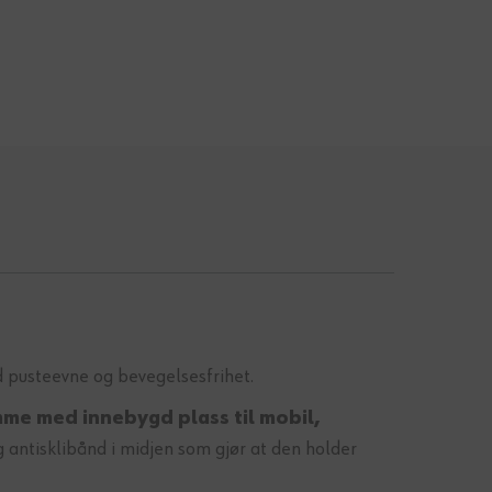
d pusteevne og bevegelsesfrihet.
me med innebygd plass til mobil,
 antisklibånd i midjen som gjør at den holder