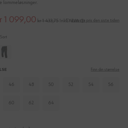
ke lommeløsninger.
r 1 099,00
Inkl. MVA
Laveste pris den siste tiden
kr 1 433,75
Sort
LSE
Finn din størrelse
46
48
50
52
54
56
60
62
64