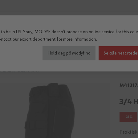
to be in US. Sorry, MODYF doesn’t propose an online service for this coun
ontact our export department
for more information.
inter og regn
Tilbehør
Serier
OUTLET
Hold deg på Modyf.no
Se alle nettstede
KSBUKSE NORDIC SORT
M41317
3/4 
-23%
Praktisk