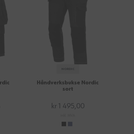
NORDIC
rdic
Håndverksbukse Nordic
sort
kr 1 495,00
0
inkl. MVA