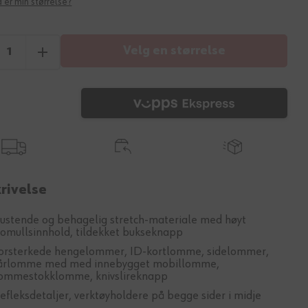
 er min størrelse?
Velg en størrelse
rivelse
ustende og behagelig stretch-materiale med høyt
omullsinnhold, tildekket bukseknapp
orsterkede hengelommer, ID-kortlomme, sidelommer,
årlomme med med innebygget mobillomme,
ommestokklomme, knivslireknapp
efleksdetaljer, verktøyholdere på begge sider i midje