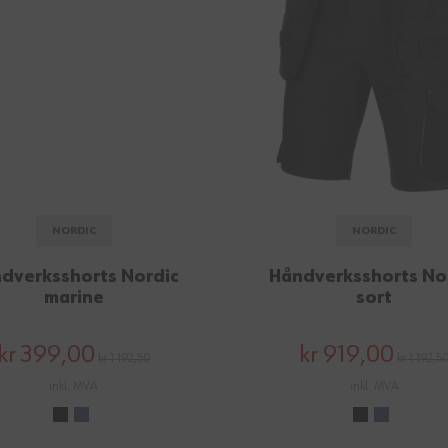
NORDIC
NORDIC
dverksshorts Nordic
Håndverksshorts No
marine
sort
kr 399,00
kr 919,00
kr 1 192,50
kr 1 192,5
inkl. MVA
inkl. MVA