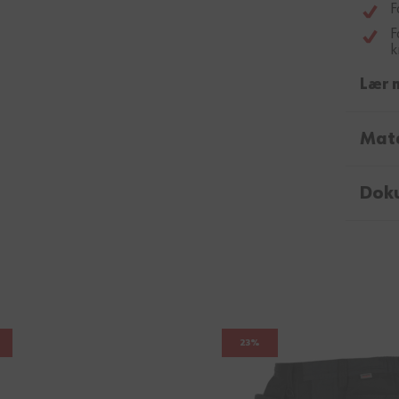
F
F
k
Lær 
Mate
Dok
23%