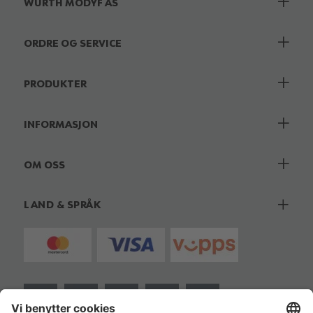
WÜRTH MODYF AS
ORDRE OG SERVICE
PRODUKTER
INFORMASJON
OM OSS
LAND & SPRÅK