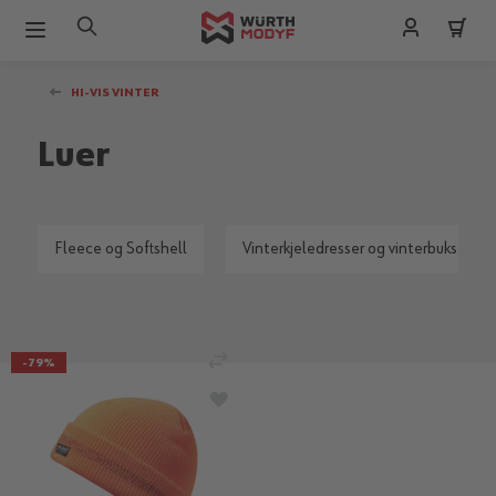
Hopp til innhold
HI-VIS VINTER
Luer
Fleece og Softshell
Vinterkjeledresser og vinterbukser
LEGG TIL SAMMENLIGNING
-79%
LEGG TIL I ØNSKELISTE