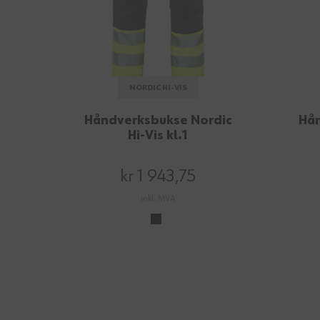
NORDIC HI-VIS
Håndverksbukse Nordic
Hån
Hi-Vis kl.1
kr 1 943,75
inkl. MVA