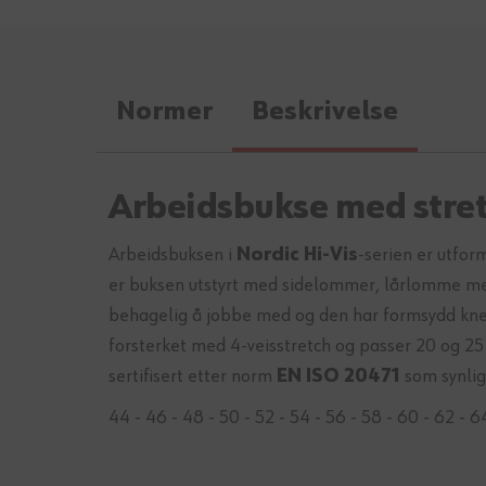
Normer
Beskrivelse
Arbeidsbukse med stre
Arbeidsbuksen i
Nordic Hi-Vis
-serien er utfor
er buksen utstyrt med sidelommer, lårlomme m
behagelig å jobbe med og den har formsydd knep
forsterket med 4-veisstretch og passer 20 og 25
sertifisert etter norm
EN ISO 20471
som synlig
44 - 46 - 48 - 50 - 52 - 54 - 56 - 58 - 60 - 62 - 6