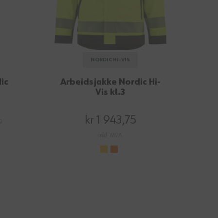
NORDIC HI-VIS
ic
Arbeidsjakke Nordic Hi-
Vis kl.3
kr 1 943,75
0
inkl. MVA