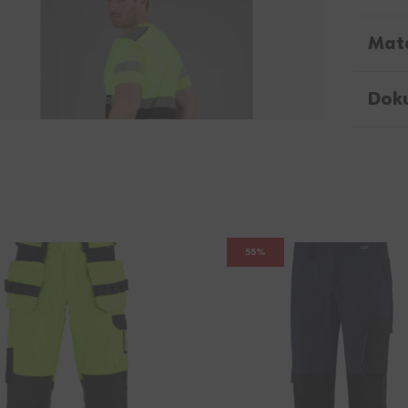
Mate
Dok
55%