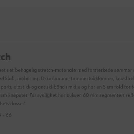
tch
met i et behagelig stretch-materiale med forsterkede sømmer 
ed klaff, mobil- og ID-korlomme, tommestokklomme, knivslir
arti, elastikk og antisklibånd i midje og har en 5 cm fold fo
 cm kneputer. For synlighet har buksen 60 mm segmentert refle
hetsklasse 1.
4 - 66