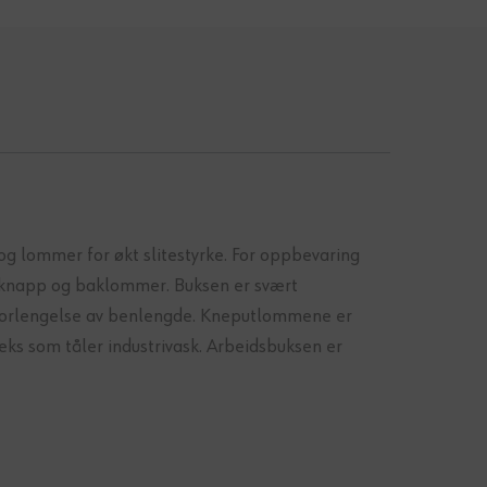
og lommer for økt slitestyrke. For oppbevaring
eknapp og baklommer. Buksen er svært
r forlengelse av benlengde. Kneputlommene er
ks som tåler industrivask. Arbeidsbuksen er