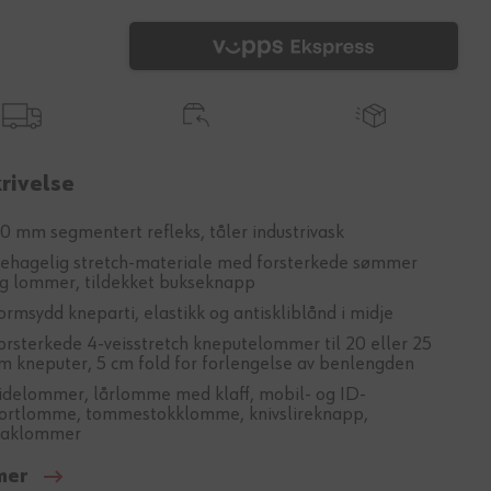
rivelse
0 mm segmentert refleks, tåler industrivask
ehagelig stretch-materiale med forsterkede sømmer
g lommer, tildekket bukseknapp
ormsydd kneparti, elastikk og antiskliblånd i midje
orsterkede 4-veisstretch kneputelommer til 20 eller 25
m kneputer, 5 cm fold for forlengelse av benlengden
idelommer, lårlomme med klaff, mobil- og ID-
ortlomme, tommestokklomme, knivslireknapp,
aklommer
mer