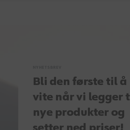
NYHETSBREV
Bli den første til å
vite når vi legger t
nye produkter og
setter ned priser!