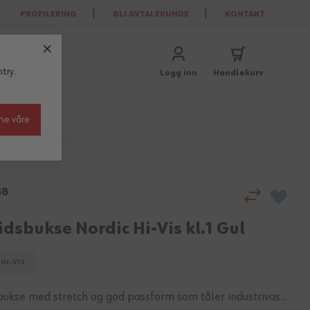
PROFILERING
BLI AVTALEKUNDE
KONTAKT
try.
Logg inn
Handlekurv
ne våre
88
dsbukse Nordic Hi-Vis kl.1 Gul
HI-VIS
ukse med stretch og god passform som tåler industrivas...