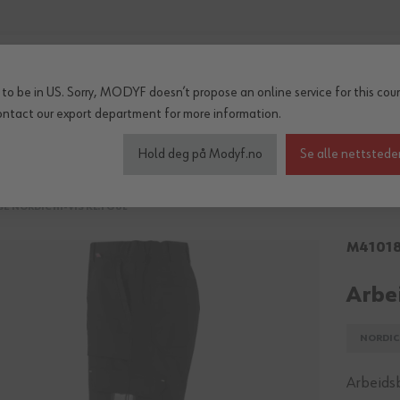
to be in US. Sorry, MODYF doesn’t propose an online service for this coun
ontact our export department
for more information.
inter og regn
Tilbehør
Serier
OUTLET
Hold deg på Modyf.no
Se alle nettstede
 NORDIC HI-VIS KL.1 GUL
M4101
Arbei
NORDIC 
Arbeidsb