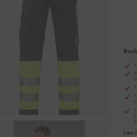
Besk
6
B
o
F
F
c
S
k
b
Lær 