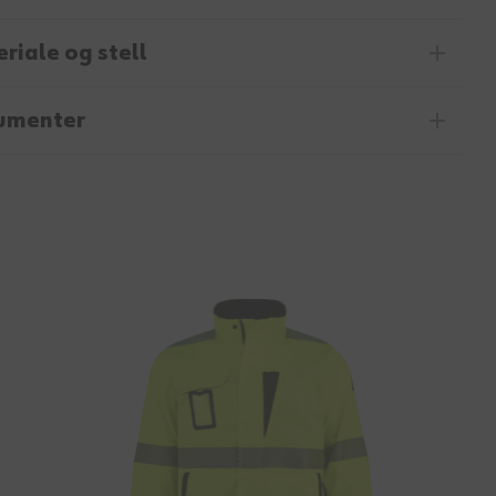
riale og stell
umenter