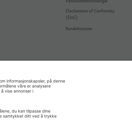
Personverninnstillinger
Declaration of Conformity
(DoC)
Kundehistorier
E
ETISK HANDEL NORGE