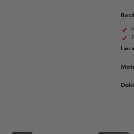
Besk
F
T
Lær 
Mate
Dok