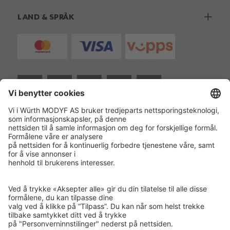
LAND & SPRÅK
ISO 14001
GRØNT PUNKT NORGE