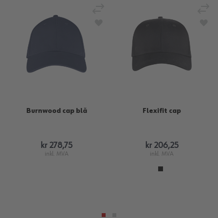
Legg til sammenligning
Legg
Legg til i ønskeliste
Legg
Burnwood cap blå
Flexifit cap
kr 278,75
kr 206,25
inkl. MVA
inkl. MVA