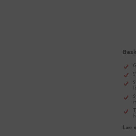
Besk
G
S
S
l
S
m
T
h
Lær 