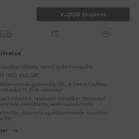
rivelse
lassfiber tåhette, tekstil spikertrampsåle
1P, HRO, ESD, SRC
klihemmende gummisåle SRC, X-Treme Cushion,
estbredde 11, BOA-teknologi
vært slitesterk, teksturert microfiber, forsterket
ateriale over tåhette, ventilasjonskanaler
ekstilfôr, slitesterkt og sklihemmende microfiber
ælfôr
mer