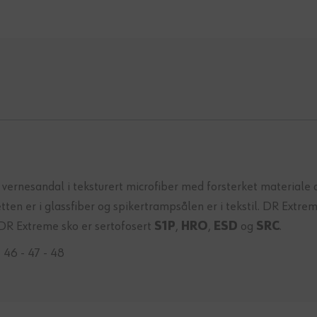
 vernesandal i teksturert microfiber med forsterket materiale
etten er i glassfiber og spikertrampsålen er i tekstil. DR Ex
 DR Extreme sko er sertofosert
S1P
,
HRO
,
ESD
og
SRC
.
- 46 - 47 - 48