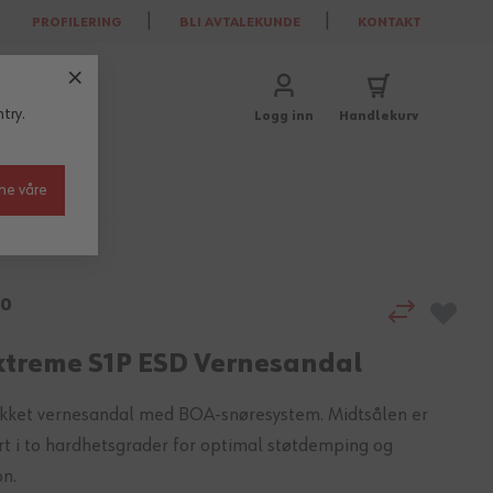
PROFILERING
BLI AVTALEKUNDE
KONTAKT
try.
Logg inn
Handlekurv
ne våre
10
xtreme S1P ESD Vernesandal
 lukket vernesandal med BOA-snøresystem. Midtsålen er
t i to hardhetsgrader for optimal støtdemping og
on.