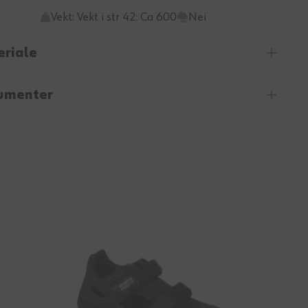
Vekt: Vekt i str 42: Ca 600
Nei
riale
umenter