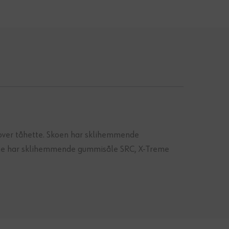
 over tåhette. Skoen har sklihemmende
treme har sklihemmende gummisåle SRC, X-Treme