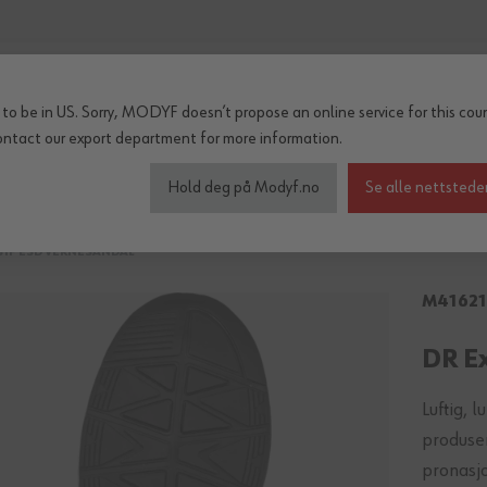
to be in US. Sorry, MODYF doesn’t propose an online service for this coun
ontact our export department
for more information.
inter og regn
Tilbehør
Serier
OUTLET
Hold deg på Modyf.no
Se alle nettstede
S1P ESD VERNESANDAL
M4162
DR E
Luftig,
produser
pronasj