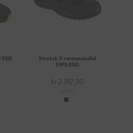
P ESD
Stretch X vernesandal
S1PS ESD
kr 2 357,50
inkl. MVA