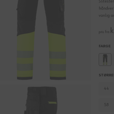
Sliteste
håndver
vanlig a
k
pris fra
FARGE
STØRRE
44
58