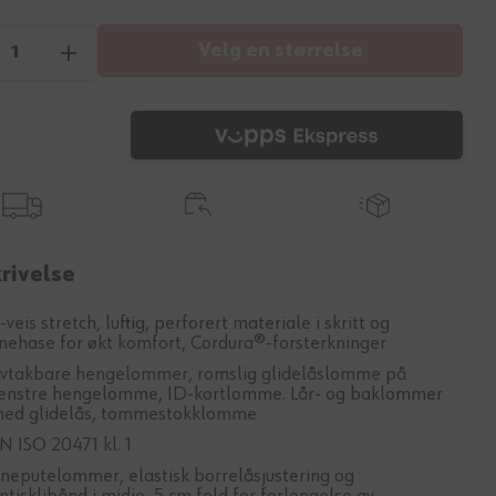
Velg en størrelse
rivelse
-veis stretch, luftig, perforert materiale i skritt og
nehase for økt komfort, Cordura®-forsterkninger
vtakbare hengelommer, romslig glidelåslomme på
enstre hengelomme, ID-kortlomme. Lår- og baklommer
ed glidelås, tommestokklomme
N ISO 20471 kl. 1
neputelommer, elastisk borrelåsjustering og