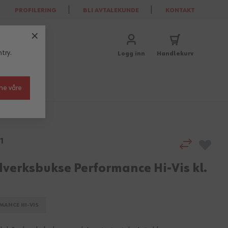
PROFILERING
BLI AVTALEKUNDE
KONTAKT
try.
Logg inn
Handlekurv
ne våre
1
verksbukse Performance Hi-Vis kl.
MANCE HI-VIS