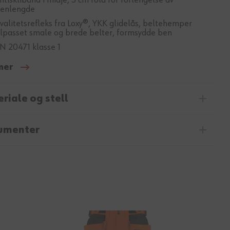
ntisklibånd i midje, 5 cm fold for forlengelse av
enlengde
valitetsrefleks fra Loxy®, YKK glidelås, beltehemper
ilpasset smale og brede belter, formsydde ben
N 20471 klasse 1
mer
riale og stell
umenter