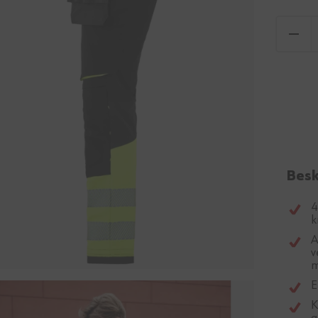
Besk
4
k
A
v
m
E
K