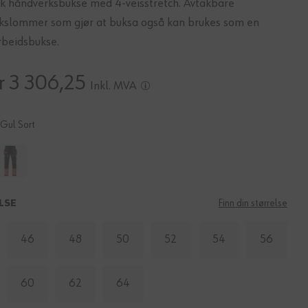
rk håndverksbukse med 4-veisstretch. Avtakbare
kslommer som gjør at buksa også kan brukes som en
rbeidsbukse.
r 3 306,25
Inkl. MVA
Gul Sort
LSE
Finn din størrelse
46
48
50
52
54
56
60
62
64