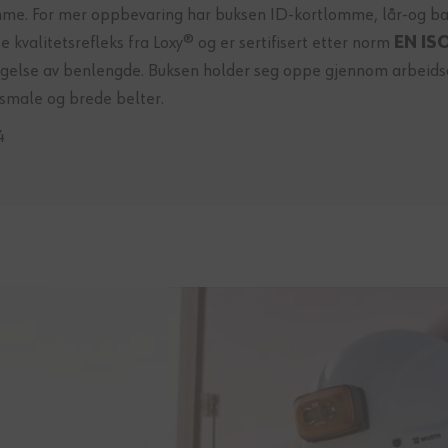
mme. For mer oppbevaring har buksen ID-kortlomme, lår-og 
kvalitetsrefleks fra Loxy® og er sertifisert etter norm
EN ISO
lengelse av benlengde. Buksen holder seg oppe gjennom arbeids
smale og brede belter.
4