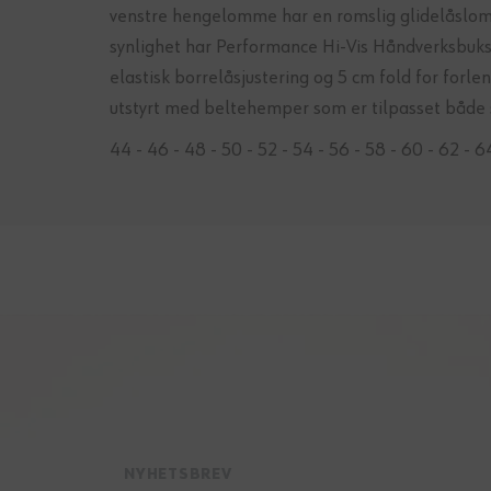
venstre hengelomme har en romslig glidelåslo
synlighet har Performance Hi-Vis Håndverksbukse 
elastisk borrelåsjustering og 5 cm fold for for
utstyrt med beltehemper som er tilpasset både 
44 - 46 - 48 - 50 - 52 - 54 - 56 - 58 - 60 - 62 - 6
NYHETSBREV