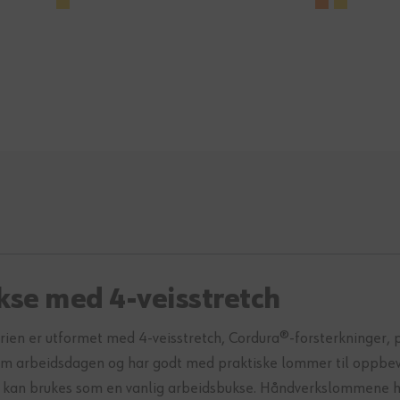
kse med 4-veisstretch
rien er utformet med 4-veisstretch, Cordura®-forsterkninger, p
om arbeidsdagen og har godt med praktiske lommer til oppbev
kan brukes som en vanlig arbeidsbukse. Håndverkslommene har