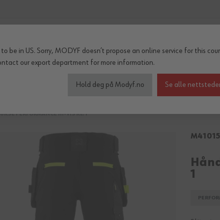
to be in US. Sorry, MODYF doesn’t propose an online service for this coun
ontact our export department
for more information.
inter og regn
Tilbehør
Serier
OUTLET
Hold deg på Modyf.no
Se alle nettstede
KSE PERFORMANCE HI-VIS KL. 1
M41015
Hånd
1
PERFOR