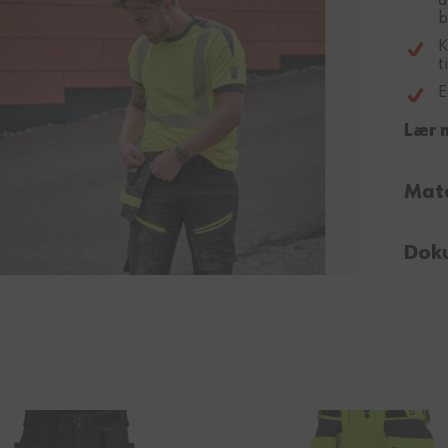
a
b
K
t
E
Lær 
Mate
Dok