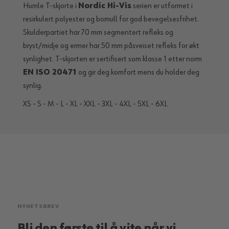
Humle T-skjorte i
Nordic Hi-Vis
serien er utformet i
resirkulert polyester og bomull for god bevegelsesfrihet.
Skulderpartiet har 70 mm segmentert refleks og
bryst/midje og ermer har 50 mm påsveiset refleks for økt
synlighet. T-skjorten er sertifisert som klasse 1 etter norm
EN ISO 20471
og gir deg komfort mens du holder deg
synlig.
XS - S - M - L - XL - XXL - 3XL - 4XL - 5XL - 6XL
NYHETSBREV
Bli den første til å vite når vi