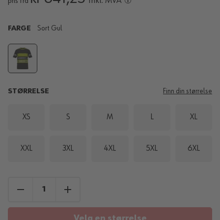
Inkl. MVA
pris fra
FARGE
Sort Gul
STØRRELSE
Finn din størrelse
XS
S
M
L
XL
XXL
3XL
4XL
5XL
6XL
Velg en størrelse