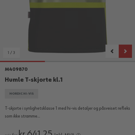
1
/
3
M409870
Humle T-skjorte kl.1
NORDIC HI-VIS
T-skjorte i synlighetsklasse 1 med hi-vis detaljer og påsveiset refleks
som ikke stramme...
kr 641,25