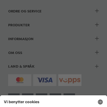
ORDRE OG SERVICE
PRODUKTER
INFORMASJON
OM OSS
LAND & SPRÅK