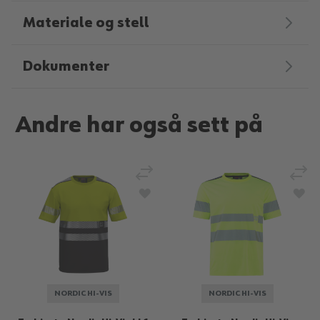
Materiale og stell
Dokumenter
Andre har også sett på
Legg til sammenligning
Legg
Legg til i ønskeliste
Legg
NORDIC HI-VIS
NORDIC HI-VIS