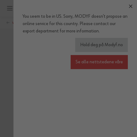
Hopp til innhold
You seem to be in US. Sorry, MODYF doesn’t propose an
WÜRTH MODYF
online service for this country.
Please
contact our
export department
for more information.
Hold deg på Modyf.no
Se alle nettstedene våre