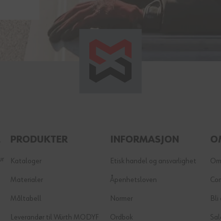
E
PRODUKTER
INFORMASJON
O
ur
Kataloger
Etisk handel og ansvarlighet
Om
Materialer
Åpenhetsloven
Co
Måltabell
Normer
Bli
Leverandør til Würth MODYF
Ordbok
Sal