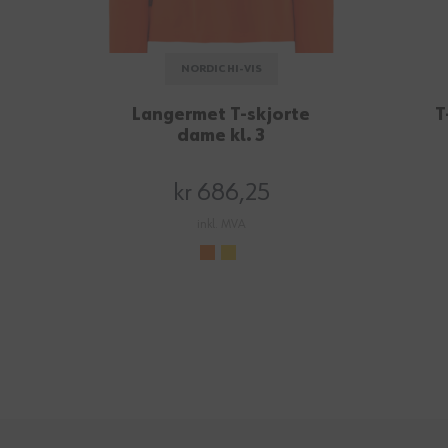
NORDIC HI-VIS
Langermet T-skjorte
T
dame kl. 3
kr 686,25
inkl. MVA