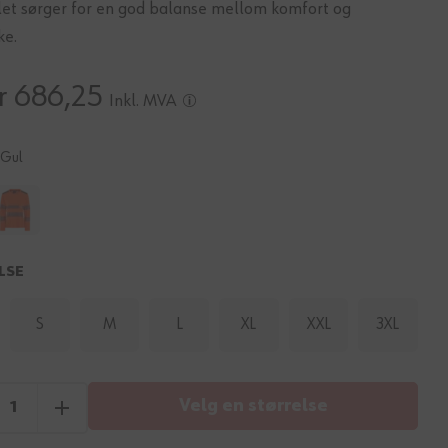
let sørger for en god balanse mellom komfort og
ke.
r 686,25
Inkl. MVA
Gul
LSE
S
M
L
XL
XXL
3XL
Velg en størrelse