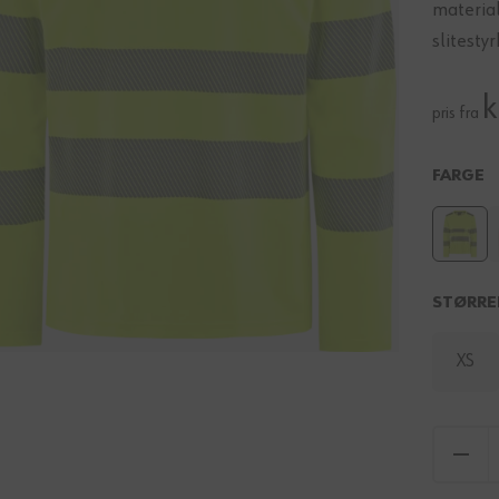
materia
slitestyr
k
pris fra
FARGE
STØRRE
XS