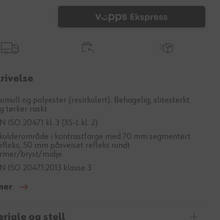
rivelse
omull og polyester (resirkulert). Behagelig, slitesterkt
g tørker raskt
N ISO 20471 kl. 3 (XS-L kl. 2)
kulderområde i kontrastfarge med 70 mm segmentert
efleks, 50 mm påsveiset refleks rundt
rmer/bryst/midje
N ISO 20471:2013 klasse 3
mer
riale og stell