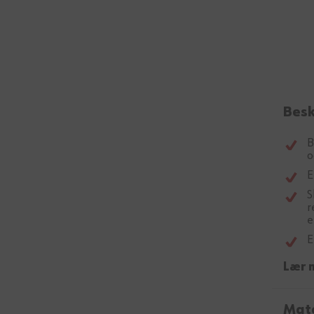
Besk
B
o
E
S
r
e
E
Lær 
Mate