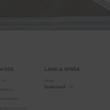
M OSS
LAND & SPRÅK
 oss
Norge
Endre land
mpliance
 avtalekunde
gsrepresentanter