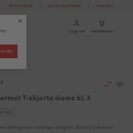
PROFILERING
BLI AVTALEKUNDE
KONTAKT
try.
Logg inn
Handlekurv
ne våre
02
ermet T-skjorte dame kl. 3
HI-VIS
et damegenser med høy synlighet. Bomull/polyester-