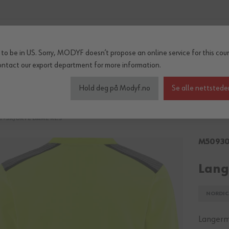
to be in US. Sorry, MODYF doesn’t propose an online service for this coun
ontact our export department
for more information.
inter og regn
Tilbehør
Serier
OUTLET
Hold deg på Modyf.no
Se alle nettstede
-SKJORTE DAME KL. 3
M5093
Lang
NORDIC 
Langerm