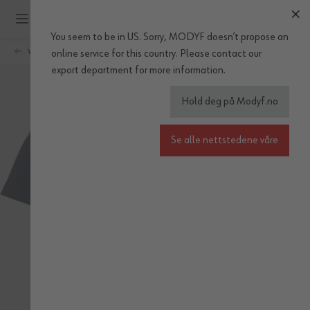
Hopp til innhold
You seem to be in US. Sorry, MODYF doesn’t propose an
WÜRTH MODYF
online service for this country.
Please
contact our
export department
for more information.
Hold deg på Modyf.no
Se alle nettstedene våre