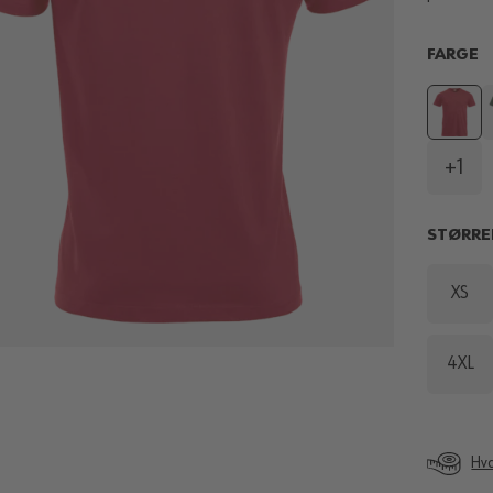
FARGE
+1
STØRRE
XS
4XL
Hva