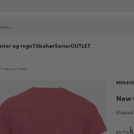
inter og regn
Tilbehør
Serier
OUTLET
 T-SKJORTE RØD
M54615
New C
Klassis
k
pris fra