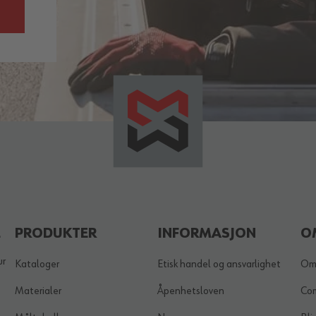
E
PRODUKTER
INFORMASJON
O
ur
Kataloger
Etisk handel og ansvarlighet
Om
Materialer
Åpenhetsloven
Co