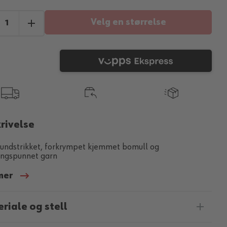
Velg en størrelse
rivelse
undstrikket, forkrympet kjemmet bomull og
ingspunnet garn
mer
riale og stell