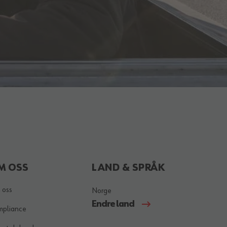
M OSS
LAND & SPRÅK
 oss
Norge
Endre land
mpliance