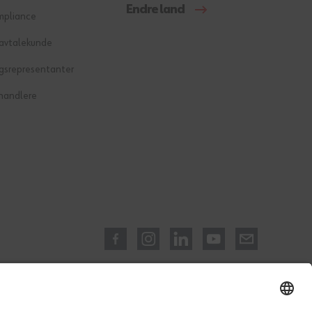
Endre land
mpliance
 avtalekunde
gsrepresentanter
handlere