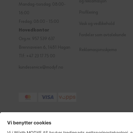
og reklamasjon
Mandag-torsdag: 08:00-
Profilering
16:00
Fredag: 08:00 - 15:00
Vask og vedlikehold
Hovedkontor
Fordeler som avtalekunde
Org.nr. 957 539 637
Brennaveien 6, 1481 Hagan
Reklamasjonsskjema
Tlf: +47 23 17 75 00
kundeservice@modyf.no