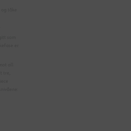
t og tåke
.
gitt som
skefase er
mot all
t tre,
iece
snivåene: