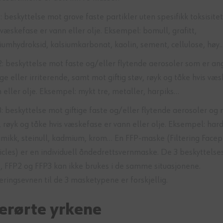
: beskyttelse mot grove faste partikler uten spesifikk toksisite
 væskefase er vann eller olje. Eksempel: bomull, grafitt,
iumhydroksid, kalsiumkarbonat, kaolin, sement, cellulose, høy..
: beskyttelse mot faste og/eller flytende aerosoler som er an
ige eller irriterende, samt mot giftig støv, røyk og tåke hvis væ
 eller olje. Eksempel: mykt tre, metaller, harpiks…
: beskyttelse mot giftige faste og/eller flytende aerosoler og 
, røyk og tåke hvis væskefase er vann eller olje. Eksempel: hard
mikk, steinull, kadmium, krom… En FFP-maske (Filtering Facep
icles) er en individuell åndedrettsvernmaske. De 3 beskyttelse
, FFP2 og FFP3 kan ikke brukes i de samme situasjonene.
reringsevnen til de 3 masketypene er forskjellig.
erørte yrkene