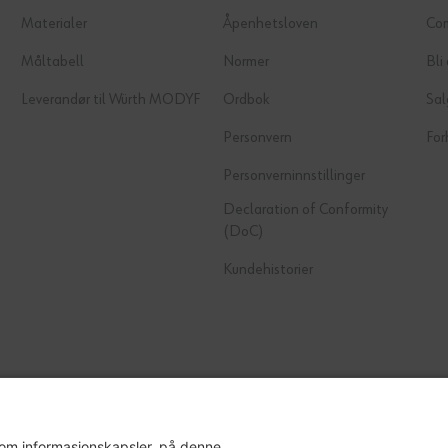
Materialer
Åpenhetsloven
Co
Måltabell
Normer
Bli
Leverandør til Würth MODYF
Ordbok
Sal
Personvern
For
Personverninnstillinger
Declaration of Conformity
(DoC)
Kundehistorier