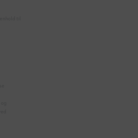
enhold til
se
 og
ved