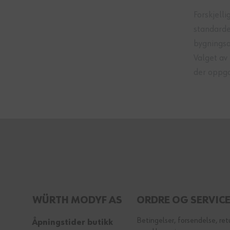
Forskjell
standarde
bygningsar
Valget av
der oppga
WÜRTH MODYF AS
ORDRE OG SERVIC
Betingelser, forsendelse, ret
Åpningstider butikk