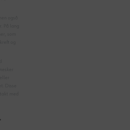
 men også
. På lang
mer, som
kreft og
d
nnesker
eller
t. Disse
ntakt med
-