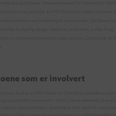
andarden spesifiserer minimumskravene for halvmasker som 
rettsvern mot partikler. En FFP-filtrerende maske i samsvar
arden beskytter mot innånding av smittestoffer. Det finnes for
om har forskjellig design: skallform, andenebb, 2 eller 3 lag... 
 dekker en åndedrettsvernmaske nese og munn. Den består av fi
r.
koene som er involvert
r krever bruk av en FFP-maske for å beskytte arbeideren mot 
 og mot partikler som svever i luften. Det er nødvendig å analy
ingen av arbeidsområdet, produktene eller stoffene som bruke
arhet ved luktesansen og inneslutningen av arbeidsområdet fo