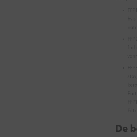
FFP1
hvis
natr
FFP2
farl
vann
FFP3
støv
kera
Part
FFP1
Filt
De b