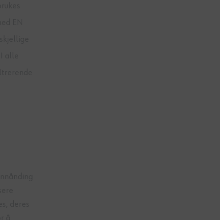
brukes
 med EN
skjellige
I alle
ltrerende
innånding
sere
s, deres
r å