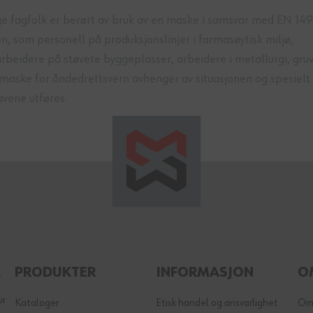
ige fagfolk er berørt av bruk av en maske i samsvar med EN 149
n, som personell på produksjonslinjer i farmasøytisk miljø,
beidere på støvete byggeplasser, arbeidere i metallurgi, gruved
 maske for åndedrettsvern avhenger av situasjonen og spesielt 
vene utføres.
E
PRODUKTER
INFORMASJON
O
ur
Kataloger
Etisk handel og ansvarlighet
Om