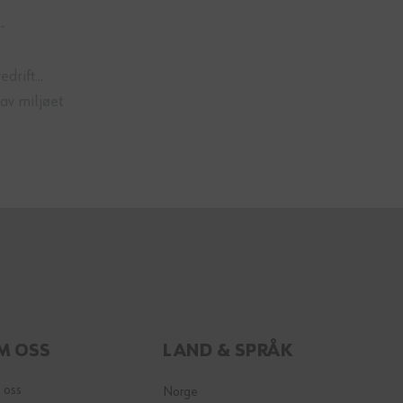
-
rift...
av miljøet
M OSS
LAND & SPRÅK
 oss
Norge