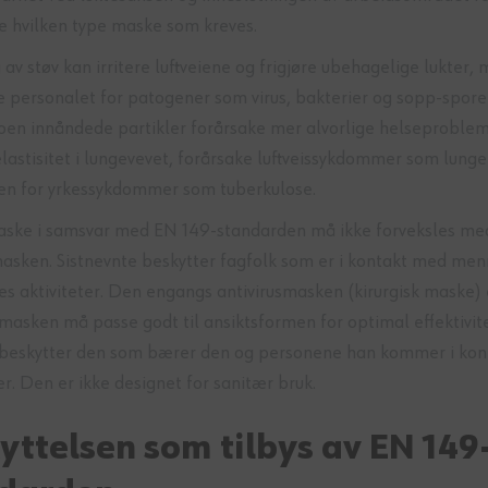
hvilken type maske som kreves.
av støv kan irritere luftveiene og frigjøre ubehagelige lukter,
 personalet for patogener som virus, bakterier og sopp-sporer
noen innåndede partikler forårsake mer alvorlige helseproble
elastisitet i lungevevet, forårsake luftveissykdommer som lunge
oen for yrkessykdommer som tuberkulose.
ske i samsvar med EN 149-standarden må ikke forveksles me
masken. Sistnevnte beskytter fagfolk som er i kontakt med me
es aktiviteter. Den engangs antivirusmasken (kirurgisk maske) 
masken må passe godt til ansiktsformen for optimal effektivite
beskytter den som bærer den og personene han kommer i ko
r. Den er ikke designet for sanitær bruk.
yttelsen som tilbys av EN 149