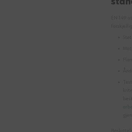
stan
EN 149-st
forskjelli
Stø
Mots
Fla
Ånd
Test
krit
best
arbe
gjen
Beskyttels