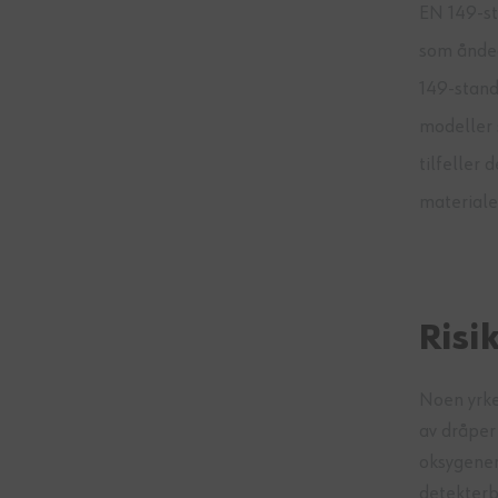
EN 149-st
som ånded
149-stand
modeller s
tilfeller
materiale
Risi
Noen yrke
av dråper
oksygener
detekterb