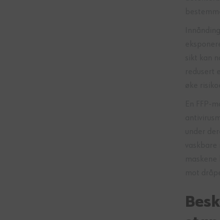
bestemme 
Innånding 
eksponere
sikt kan 
redusert 
øke risik
En FFP-ma
antivirus
under der
vaskbare 
maskene 
mot dråpe
Besk