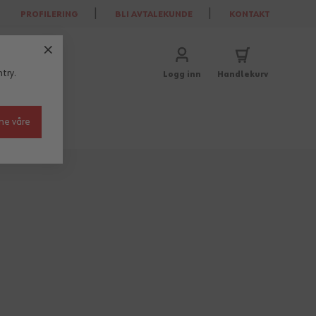
PROFILERING
BLI AVTALEKUNDE
KONTAKT
try.
Logg inn
Handlekurv
ne våre