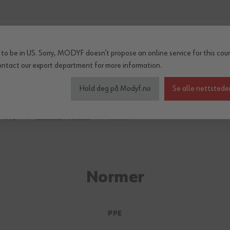
to be in US. Sorry, MODYF doesn’t propose an online service for this coun
ontact our export department
for more information.
inter og regn
Tilbehør
Serier
OUTLET
Hold deg på Modyf.no
Se alle nettstede
PPE
ÅNDEDRETTSVERN
EN 149
Normer
PPE