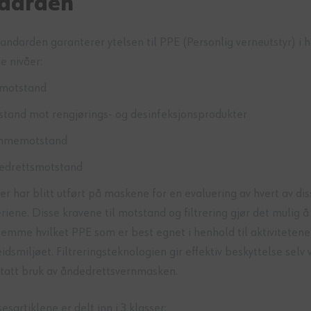
darden
andarden garanterer ytelsen til PPE (Personlig verneutstyr) i h
ge nivåer:
tmotstand
tand mot rengjørings- og desinfeksjonsprodukter
mmemotstand
edrettsmotstand
er har blitt utført på maskene for en evaluering av hvert av dis
eriene. Disse kravene til motstand og filtrering gjør det mulig å
emme hvilket PPE som er best egnet i henhold til aktivitetene
idsmiljøet. Filtreringsteknologien gir effektiv beskyttelse selv 
tatt bruk av åndedrettsvernmasken.
esartiklene er delt inn i 3 klasser: