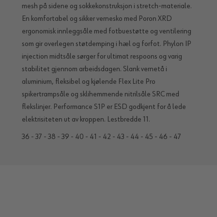
mesh på sidene og sokkekonstruksjon i stretch-materiale.
En komfortabel og sikker vernesko med Poron XRD
ergonomisk innleggsåle med fotbuestøtte og ventilering
som gir overlegen støtdemping i hæl og forfot. Phylon IP
injection midtsåle sørger for ultimat respoons og varig
stabilitet gjennom arbeidsdagen. Slank vernetå i
aluminium, fleksibel og kjølende Flex Lite Pro
spikertrampsåle og sklihemmende nitrilsåle SRC med
flekslinjer. Performance S1P er ESD godkjent for å lede
elektrisiteten ut av kroppen. Lestbredde 11.
36 - 37 - 38 - 39 - 40 - 41 - 42 - 43 - 44 - 45 - 46 - 47