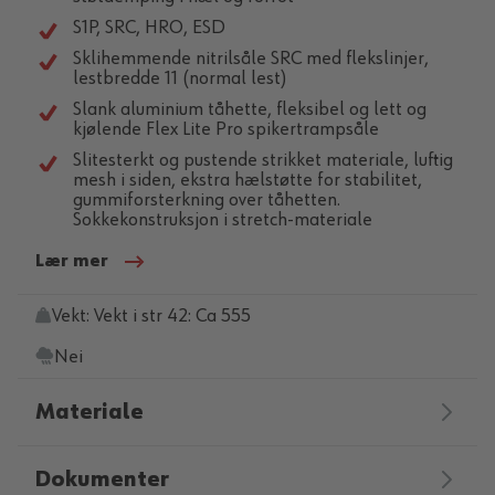
S1P, SRC, HRO, ESD
Sklihemmende nitrilsåle SRC med flekslinjer,
lestbredde 11 (normal lest)
Slank aluminium tåhette, fleksibel og lett og
kjølende Flex Lite Pro spikertrampsåle
Slitesterkt og pustende strikket materiale, luftig
mesh i siden, ekstra hælstøtte for stabilitet,
gummiforsterkning over tåhetten.
Sokkekonstruksjon i stretch-materiale
Lær mer
Vekt: Vekt i str 42: Ca 555
Nei
Materiale
Dokumenter