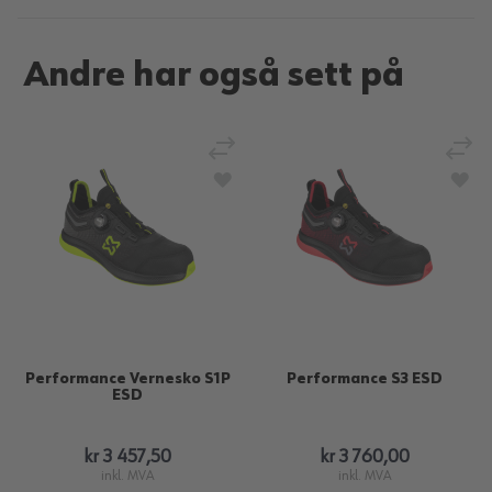
Andre har også sett på
Legg til sammenligning
Legg
Legg til i ønskeliste
Legg
Performance Vernesko S1P
Performance S3 ESD
ESD
kr 3 457,50
kr 3 760,00
inkl. MVA
inkl. MVA