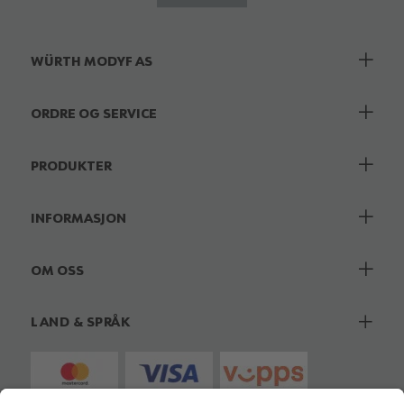
WÜRTH MODYF AS
ORDRE OG SERVICE
PRODUKTER
INFORMASJON
OM OSS
LAND & SPRÅK