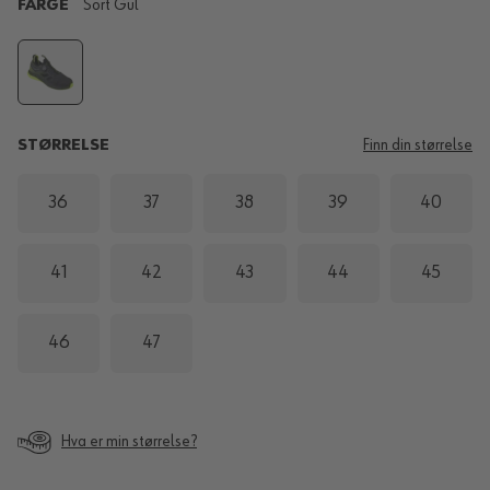
FARGE
Sort Gul
STØRRELSE
Finn din størrelse
36
37
38
39
40
41
42
43
44
45
46
47
Hva er min størrelse?