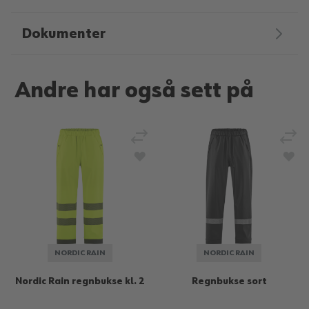
Dokumenter
Andre har også sett på
Legg til sammenligning
Legg
Legg til i ønskeliste
Legg
NORDIC RAIN
NORDIC RAIN
Nordic Rain regnbukse kl. 2
Regnbukse sort