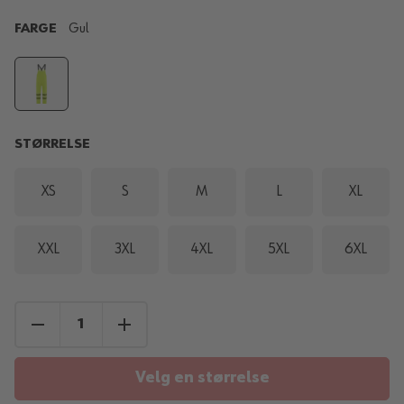
FARGE
Gul
STØRRELSE
XS
S
M
L
XL
XXL
3XL
4XL
5XL
6XL
Velg en størrelse