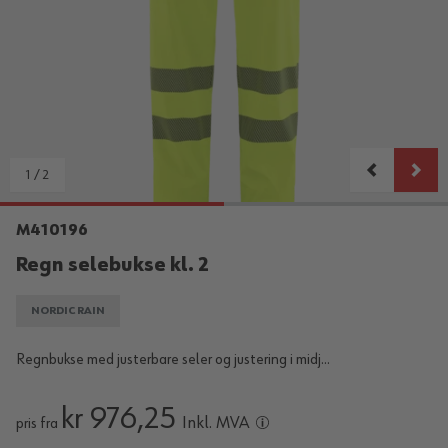
1
/
2
M410196
Regn selebukse kl. 2
NORDIC RAIN
Regnbukse med justerbare seler og justering i midj...
kr 976,25
Inkl. MVA
pris fra