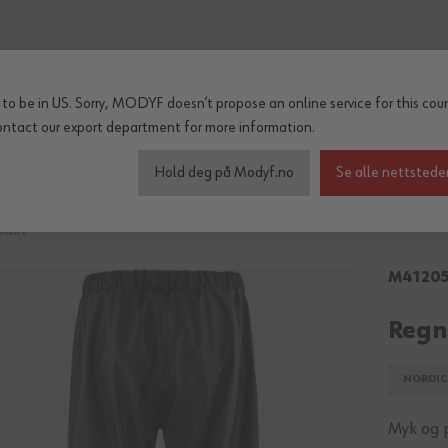
to be in US. Sorry, MODYF doesn’t propose an online service for this coun
ontact our export department
for more information.
inter og regn
Tilbehør
Serier
OUTLET
Hold deg på Modyf.no
Se alle nettstede
SORT
M4120
Regn
NORDIC
Myk og p