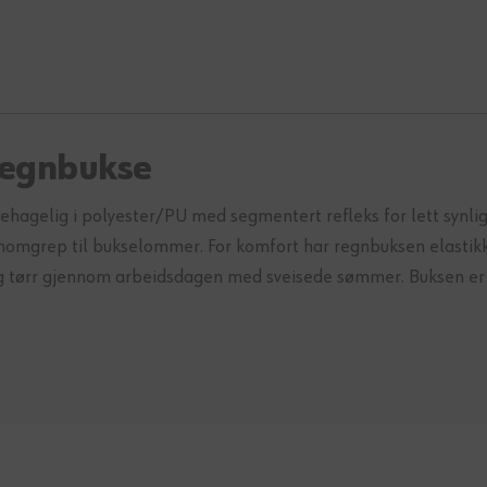
regnbukse
ehagelig i polyester/PU med segmentert refleks for lett synli
nomgrep til bukselommer. For komfort har regnbuksen elastik
g tørr gjennom arbeidsdagen med sveisede sømmer. Buksen er s