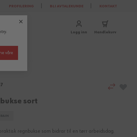
PROFILERING
BLI AVTALEKUNDE
KONTAKT
try.
Logg inn
Handlekurv
ne våre
57
bukse sort
 RAIN
raktisk regnbukse som bidrar til en tørr arbeidsdag.