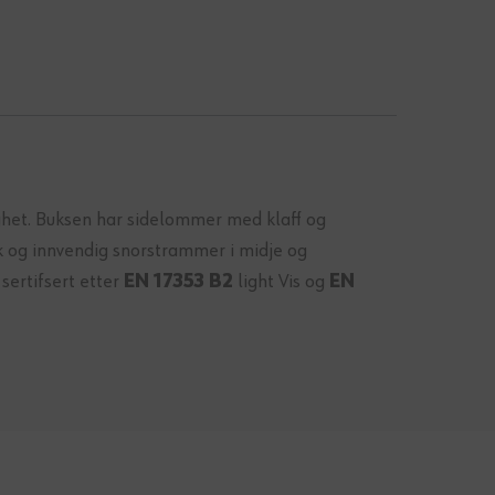
ghet. Buksen har sidelommer med klaff og
k og innvendig snorstrammer i midje og
ertifsert etter
EN 17353 B2
light Vis og
EN