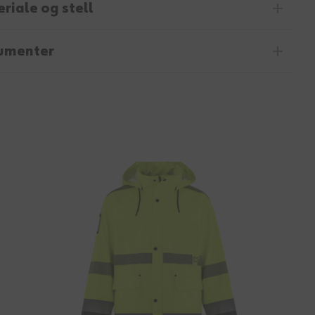
riale og stell
umenter