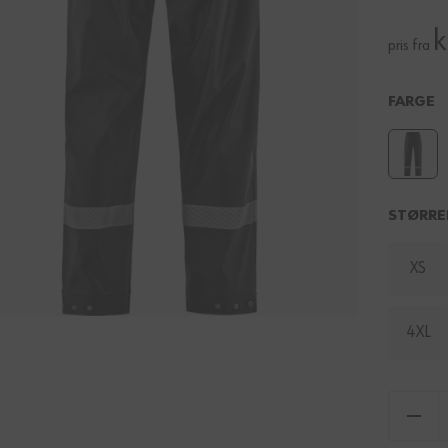
k
pris fra
FARGE
STØRRE
XS
4XL