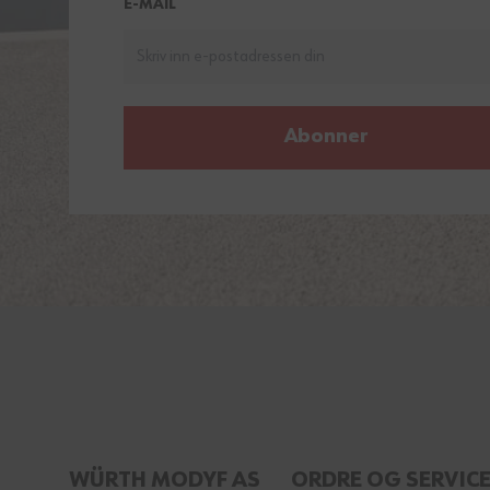
E-MAIL
Abonner
WÜRTH MODYF AS
ORDRE OG SERVIC