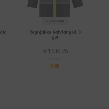
NORDIC RAIN
dic
Regnjakke halvlang kl. 3
gul
kr 1 536,25
inkl. MVA