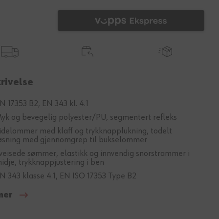
rivelse
N 17353 B2, EN 343 kl. 4.1
yk og bevegelig polyester/PU, segmentert refleks
idelommer med klaff og trykknapplukning, todelt
øsning med gjennomgrep til bukselommer
veisede sømmer, elastikk og innvendig snorstrammer i
idje, trykknappjustering i ben
N 343 klasse 4.1, EN ISO 17353 Type B2
mer