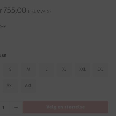
r 755,00
Inkl. MVA
Sort
LSE
S
M
L
XL
XXL
3XL
5XL
6XL
Velg en størrelse