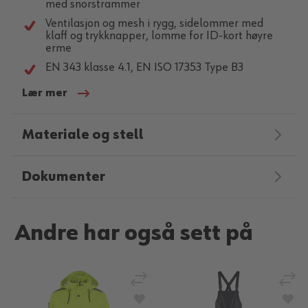
med snorstrammer
Ventilasjon og mesh i rygg, sidelommer med
klaff og trykknapper, lomme for ID-kort høyre
erme
EN 343 klasse 4.1, EN ISO 17353 Type B3
Lær mer
Materiale og stell
Dokumenter
Andre har også sett på
Legg til sammenligning
Legg
Legg til i ønskeliste
Legg