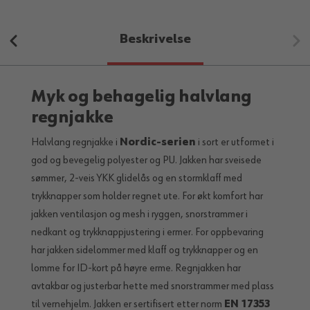
Beskrivelse
Myk og behagelig halvlang
regnjakke
Halvlang regnjakke i
Nordic-serien
i sort er utformet i
god og bevegelig polyester og PU. Jakken har sveisede
sømmer, 2-veis YKK glidelås og en stormklaff med
trykknapper som holder regnet ute. For økt komfort har
jakken ventilasjon og mesh i ryggen, snorstrammer i
nedkant og trykknappjustering i ermer. For oppbevaring
har jakken sidelommer med klaff og trykknapper og en
lomme for ID-kort på høyre erme. Regnjakken har
avtakbar og justerbar hette med snorstrammer med plass
til vernehjelm. Jakken er sertifisert etter norm
EN 17353