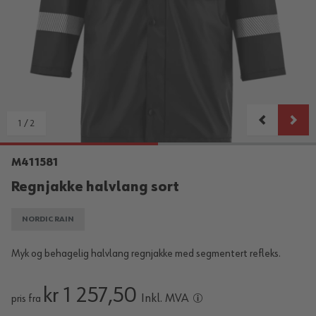
1
/
2
M411581
Regnjakke halvlang sort
NORDIC RAIN
Myk og behagelig halvlang regnjakke med segmentert refleks.
kr 1 257,50
Inkl. MVA
pris fra