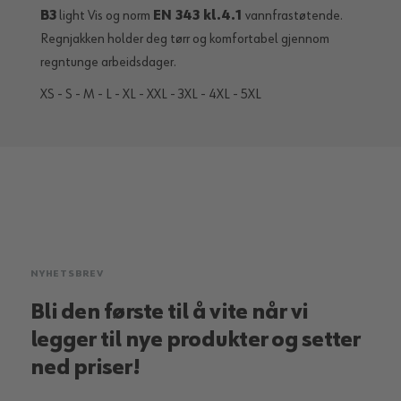
B3
light Vis og norm
EN 343 kl.4.1
vannfrastøtende.
Regnjakken holder deg tørr og komfortabel gjennom
regntunge arbeidsdager.
XS - S - M - L - XL - XXL - 3XL - 4XL - 5XL
NYHETSBREV
Bli den første til å vite når vi
legger til nye produkter og setter
ned priser!