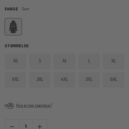
FARGE
Sort
STØRRELSE
XS
S
M
L
XL
XXL
3XL
4XL
5XL
6XL
Hva er min størrelse?