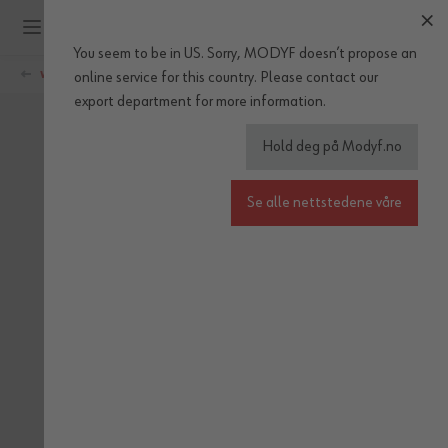
Hopp til innhold
You seem to be in US. Sorry, MODYF doesn’t propose an
WÜRTH MODYF
online service for this country.
Please
contact our
export department
for more information.
Hold deg på Modyf.no
Se alle nettstedene våre