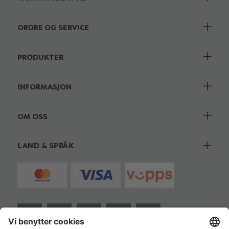
ORDRE OG SERVICE
PRODUKTER
INFORMASJON
OM OSS
LAND & SPRÅK