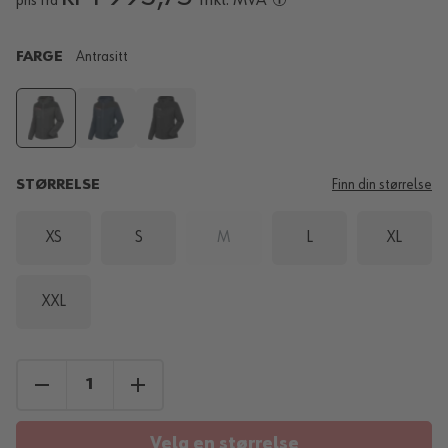
pris fra
FARGE
Antrasitt
STØRRELSE
Finn din størrelse
XS
S
M
L
XL
XXL
Velg en størrelse