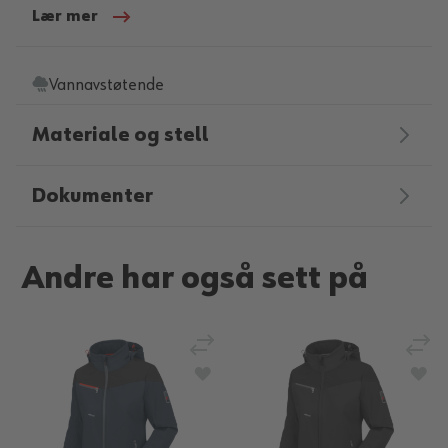
Lær mer
Vannavstøtende
Materiale og stell
Dokumenter
Andre har også sett på
Legg til sammenligning
Legg
Legg til i ønskeliste
Legg