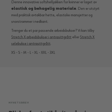
Denne innovative softshelljakken for kvinner er laget av
elastisk og behagelig materiale
. Den er utstyrt
med praktisk avtakbar hette, elastiske mansjetter og
snorstrammer i nedkant.
Trenger du et par passende arbeidsbukser? Vi kan tilby
Stretch X arbeidsbukser i antrasittgrått
eller
Stretch X
selebukse i antrasittgrått
.
XS - S - M - L - XL - XXL - 3XL
NYHETSBREV