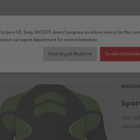
to be in US. Sorry, MODYF doesn’t propose an online service for this coun
ontact our export department
for more information.
inter og regn
Tilbehør
Serier
OUTLET
Hold deg på Modyf.no
Se alle nettstede
NDERTRØYE LANGERMET
M4520
Spor
Lett, is
material