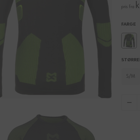
k
pris fra
FARGE
STØRRE
S/M