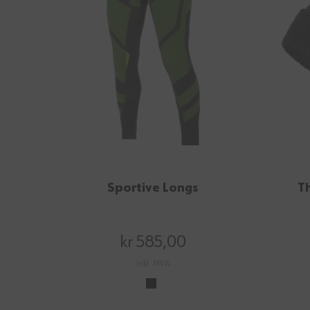
Sportive Longs
Th
kr 585,00
inkl. MVA
36