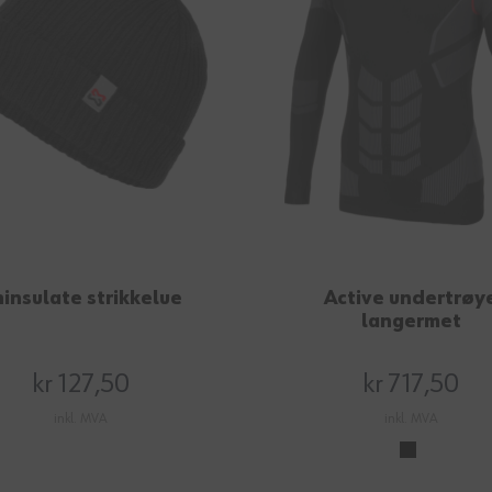
insulate strikkelue
Active undertrøy
langermet
kr 127,50
kr 717,50
inkl. MVA
inkl. MVA
0°