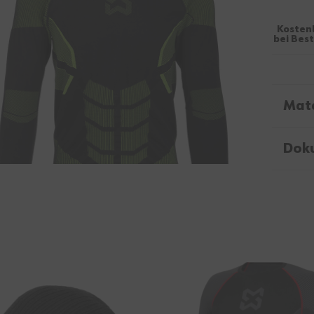
Kosten
bei Bes
Mate
Dok