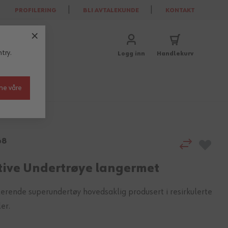
PROFILERING
BLI AVTALEKUNDE
KONTAKT
try.
Logg inn
Handlekurv
ne våre
68
tive Undertrøye langermet
olerende superundertøy hovedsaklig produsert i resirkulerte
er.