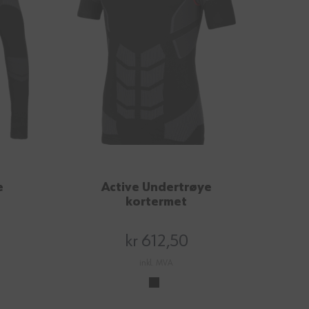
e
Active Undertrøye
kortermet
kr 612,50
inkl. MVA