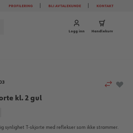
PROFILERING
BLI AVTALEKUNDE
KONTAKT
Logg inn
Handlekurv
03
orte kl. 2 gul
g synlighet T-skjorte med reflekser som ikke strammer.