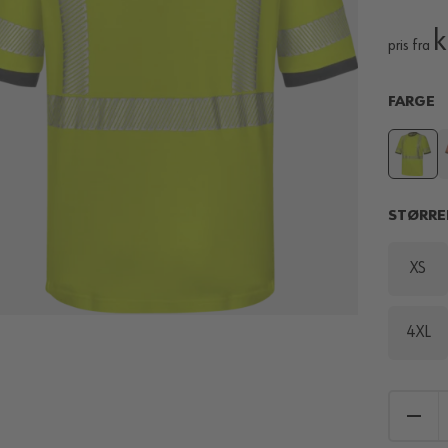
k
pris fra
FARGE
STØRRE
XS
4XL