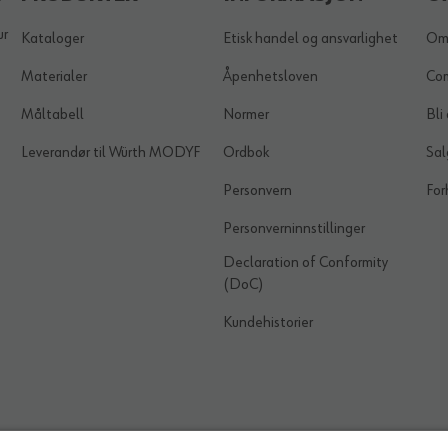
ur
Kataloger
Etisk handel og ansvarlighet
Om
Materialer
Åpenhetsloven
Co
Måltabell
Normer
Bli
Leverandør til Würth MODYF
Ordbok
Sal
Personvern
For
Personverninnstillinger
Declaration of Conformity
(DoC)
Kundehistorier