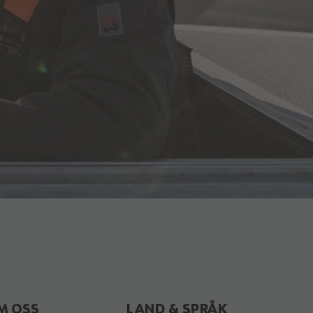
M OSS
LAND & SPRÅK