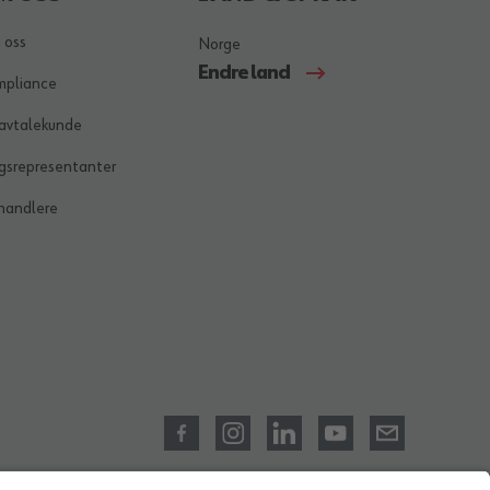
 oss
Norge
Endre land
mpliance
 avtalekunde
gsrepresentanter
handlere