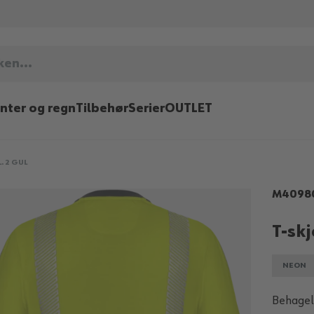
inter og regn
Tilbehør
Serier
OUTLET
. 2 GUL
M4098
T-skj
NEON
Behageli