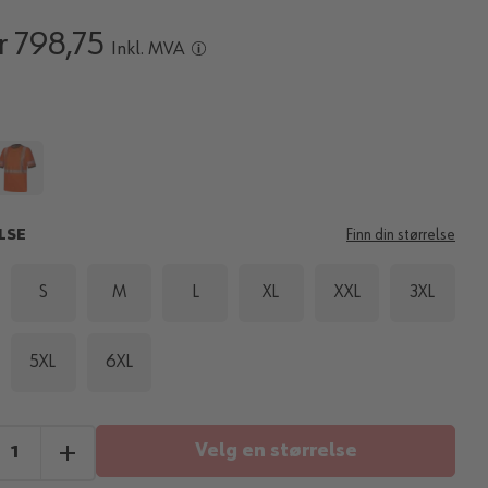
r 798,75
Inkl. MVA
LSE
Finn din størrelse
S
M
L
XL
XXL
3XL
5XL
6XL
Velg en størrelse