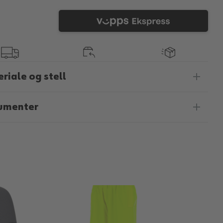
riale og stell
umenter