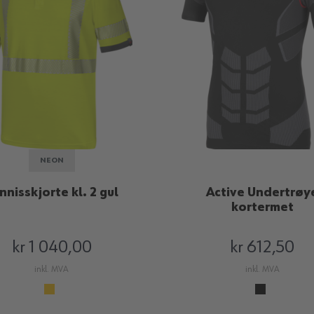
NEON
nnisskjorte kl. 2 gul
Active Undertrøy
kortermet
kr 1 040,00
kr 612,50
inkl. MVA
inkl. MVA