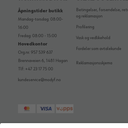
Betingelser, forsendelse, ret
Åpningstider butikk
og reklamasjon
Mandag-torsdag: 08:00-
Profilering
16:00
Fredag: 08:00 - 15:00
Vask og vedlikehold
Hovedkontor
Fordeler som avtalekunde
Org.nr. 957 539 637
Brennaveien 6, 1481 Hagan
Reklamasjonsskjema
Tlf: +47 23 17 75 00
kundeservice@modyf.no