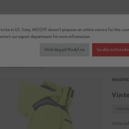
to be in US. Sorry, MODYF doesn’t propose an online service for this coun
ontact our export department
for more information.
inter og regn
Tilbehør
Serier
OUTLET
Hold deg på Modyf.no
Se alle nettstede
 PERFORMANCE HI-VIS KL.3
M4098
Vint
PERFOR
Vinterja