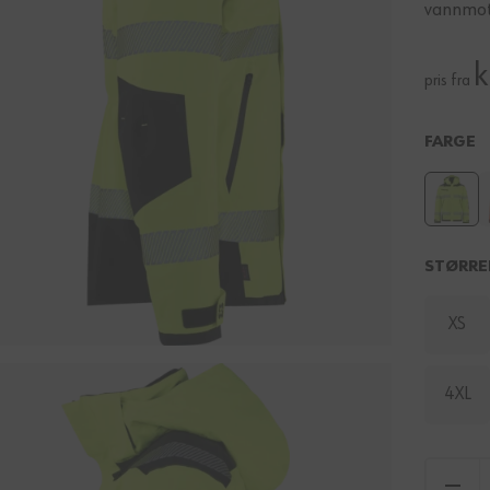
vannmot
k
pris fra
FARGE
STØRRE
XS
4XL