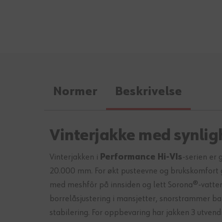
Normer
Beskrivelse
Vinterjakke med synlig
Vinterjakken i
Performance Hi-VIs
-serien er
20.000 mm. For økt pusteevne og brukskomfort gj
med meshfôr på innsiden og lett Sorona®-vatteri
borrelåsjustering i mansjetter, snorstrammer bak
stabilering. For oppbevaring har jakken 3 utve