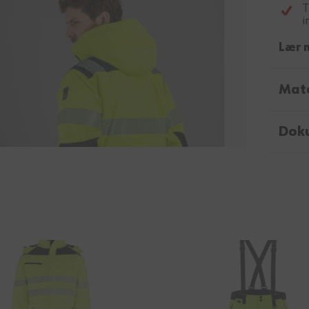
T
i
Lær 
Mate
Dok