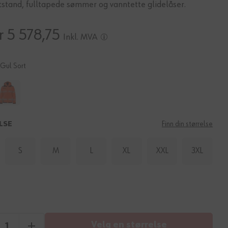
stand, fulltapede sømmer og vanntette glidelåser.
r 5 578,75
Inkl. MVA
Gul Sort
LSE
Finn din størrelse
S
M
L
XL
XXL
3XL
Velg en størrelse