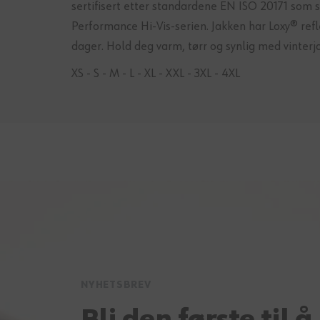
sertifisert etter standardene EN ISO 20171 som 
Performance Hi-Vis-serien. Jakken har Loxy® ref
dager. Hold deg varm, tørr og synlig med vinte
XS - S - M - L - XL - XXL - 3XL - 4XL
NYHETSBREV
Bli den første til å