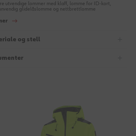
re utvendige lommer med klaff, lomme for ID-kort,
nnvendig glidelåslomme og nettbrettlomme
mer
riale og stell
umenter