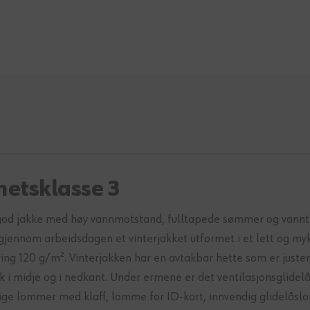
hetsklasse 3
 god jakke med høy vannmotstand, fulltapede sømmer og vannte
ennom arbeidsdagen et vinterjakket utformet i et lett og mykt 
ng 120 g/m². Vinterjakken har en avtakbar hette som er justerb
 i midje og i nedkant. Under ermene er det ventilasjonsglidelå
ndige lommer med klaff, lomme for ID-kort, innvendig glidelås