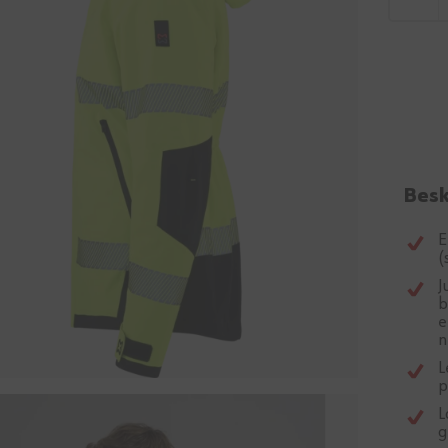
Besk
E
(
J
b
e
n
L
p
L
g