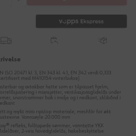
rivelse
N ISO 20471 kl. 3, EN 343 kl. 4.1, EN 342 verdi 0,333
sertifisert med M410154 vinterbukse)
usterbar og avtakbar hette som er tilpasset hjelm,
orrelåsjustering i mansjetter, ventilasjonsglidelås under
rmer, snorstrammer bak i midje og i nedkant, sklibånd i
edkant
ett og mykt mini ripstop materiale, meshfôr for økt
usteevne. Vannsøyle 20.000 mm
oxy® refleks, fulltapede sømmer, vanntette YKK
lidelåser, 2-veis hovedglidelås, hakebeskyttelse