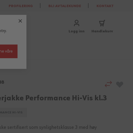
PROFILERING
BLI AVTALEKUNDE
KONTAKT
try.
Logg inn
Handlekurv
ne våre
38
erjakke Performance Hi-Vis kl.3
MANCE HI-VIS
kke sertifisert som synlighetsklasse 3 med høy