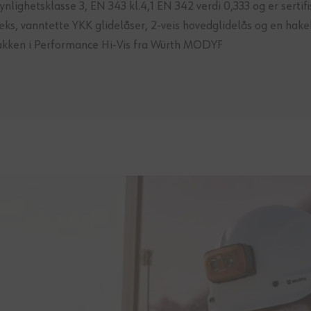
synlighetsklasse 3, EN 343 kl.4,1 EN 342 verdi 0,333 og er ser
leks, vanntette YKK glidelåser, 2-veis hovedglidelås og en ha
rjakken i Performance Hi-Vis fra Würth MODYF