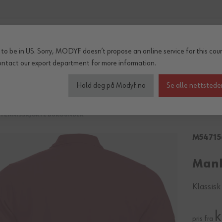
to be in US. Sorry, MODYF doesn’t propose an online service for this coun
ontact our export department
for more information.
inter og regn
Tilbehør
Serier
OUTLET
Hold deg på Modyf.no
Se alle nettstede
TENNISSKJORTE BURGUNDER
M54715
Manh
Klassisk
k
pris fra