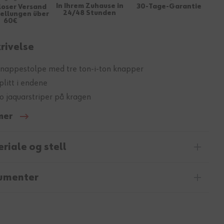
In Ihrem Zuhause in
30-Tage-Garantie
loser Versand
24/48 Stunden
tellungen über
60€
rivelse
nappestolpe med tre ton-i-ton knapper
plitt i endene
o jaquarstriper på kragen
mer
riale og stell
umenter