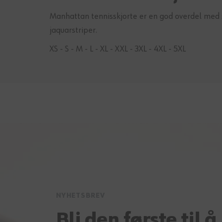
Manhattan tennisskjorte er en god overdel med s
jaquarstriper.
XS - S - M - L - XL - XXL - 3XL - 4XL - 5XL
NYHETSBREV
Bli den første til å