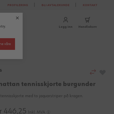
PROFILERING
BLI AVTALEKUNDE
KONTAKT
try.
Logg inn
Handlekurv
ne våre
6
attan tennisskjorte burgunder
 tennisskjorte med to jaquarstriper på kragen.
r 446,25
Inkl. MVA