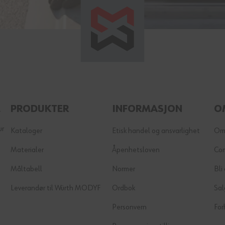
E
PRODUKTER
INFORMASJON
O
ur
Kataloger
Etisk handel og ansvarlighet
Om
Materialer
Åpenhetsloven
Co
Måltabell
Normer
Bli
Leverandør til Würth MODYF
Ordbok
Sal
Personvern
For