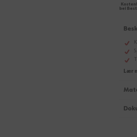
Kosten
bei Bes
Besk
K
S
T
Lær 
Mate
Dok