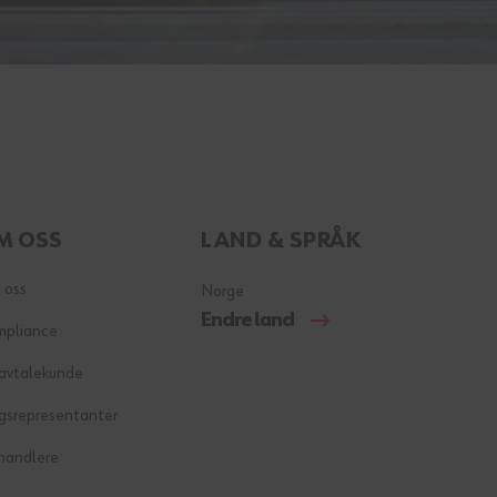
M OSS
LAND & SPRÅK
 oss
Norge
Endre land
mpliance
 avtalekunde
gsrepresentanter
handlere