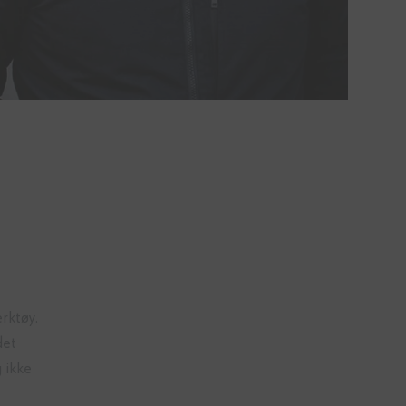
rktøy.
det
 ikke