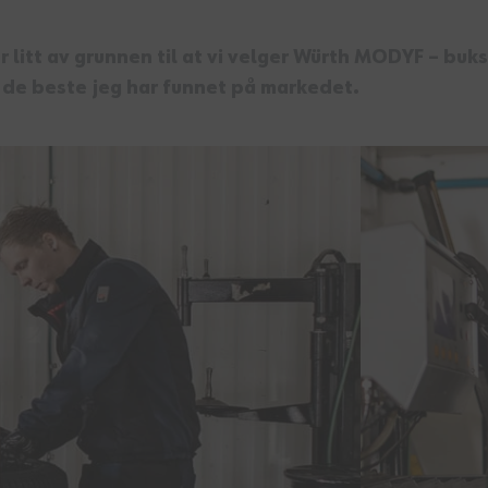
r litt av grunnen til at vi velger Würth MODYF – buk
r de beste jeg har funnet på markedet.