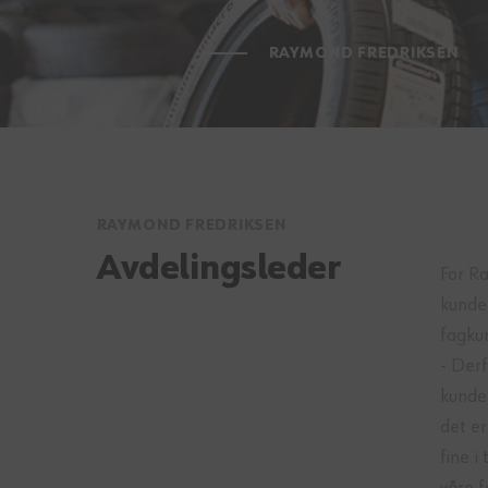
RAYMOND FREDRIKSEN
RAYMOND FREDRIKSEN
Avdelingsleder
For R
kunder
fagku
- Derf
kunden
det er
fine i
våre f