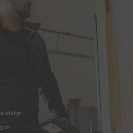
e utstyr
agen