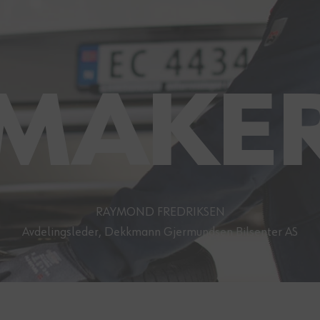
MAKE
RAYMOND FREDRIKSEN
Avdelingsleder, Dekkmann Gjermundsen Bilsenter AS