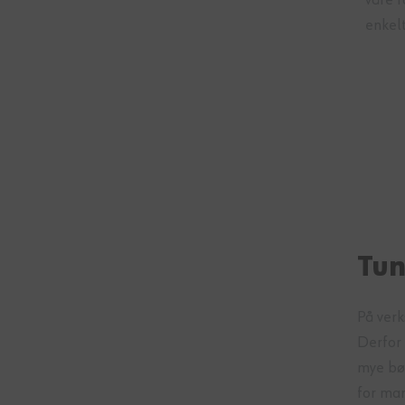
enkel
Tun
På verk
Derfor 
mye bøy
for ma