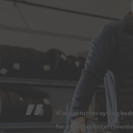
Vi er opptatt av nytt og bedr
for å få effektivitet i hverd