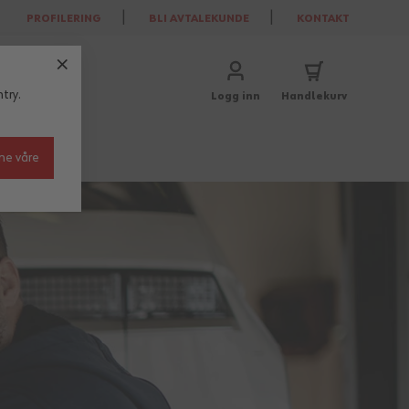
PROFILERING
BLI AVTALEKUNDE
KONTAKT
try.
Logg inn
Handlekurv
ne våre