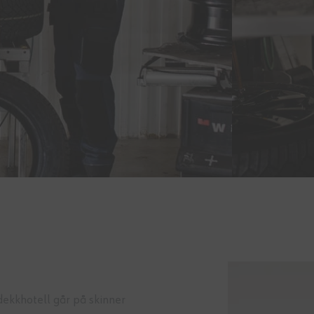
dekkhotell går på skinner