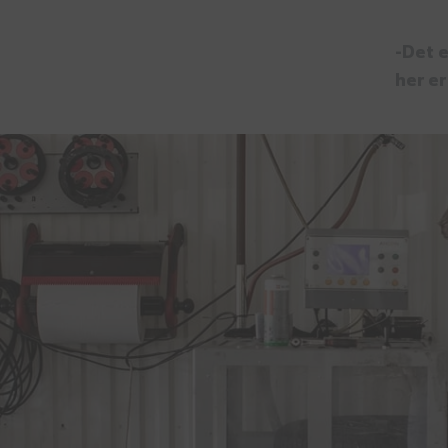
-Det e
her e