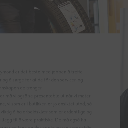
aymond er det beste med jobben å treffe
 og å sørge for at de får den servicen og
nnskapen de trenger.
or må vi også se presentable ut når vi møter
e, vi som er i butikken er jo ansiktet utad, så
 viktig å ha arbeidsklær som er ordentlige og
 tillegg til å være praktiske. De må også ha
arger og logo og det opplever jeg som veldig