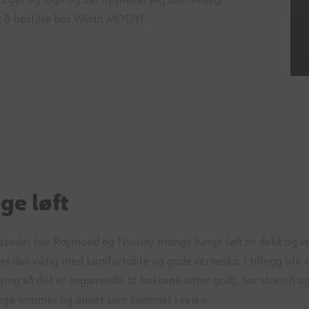
t å bestille hos Würth MODYF.
ge løft
stedet har Raymond og Nicolay mange tunge løft av dekk og ve
er det viktig med komfortable og gode vernesko. I tillegg blir 
ing så det er avgjørende at buksene sitter godt, har stretch og
nge lommer og annet som kommer i veien.