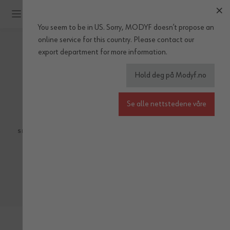
Hopp til innhold
You seem to be in US. Sorry, MODYF doesn’t propose an
online service for this country.
Please
contact our
export department
for more information.
Normer
Hold deg på Modyf.no
VERNESKO
Se alle nettstedene våre
SB
S1 NORM
S1P
S2 NORM
S3
S4 & S5
S7
ESD