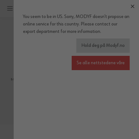
Hopp til innhold
You seem to be in US. Sorry, MODYF doesn’t propose an
online service for this country.
Please
contact our
export department
for more information.
Normer
Hold deg på Modyf.no
VERNESKO
Se alle nettstedene våre
SB
S1 NORM
S1P
S2 NORM
S3
S4 & S5
S7
ESD