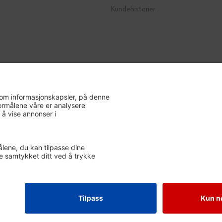
Kundehistorier
E
ETISK HANDEL NORGE