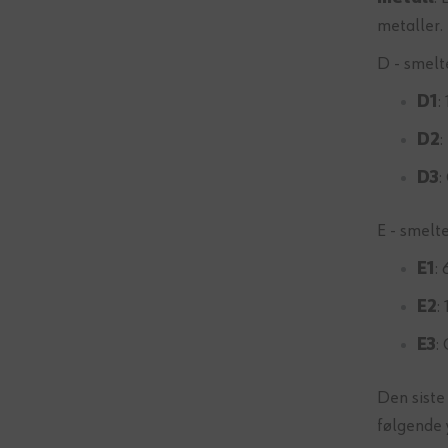
metaller.
D - smelt
D1
:
D2
:
D3
:
E - smelte
E1
:
E2
:
E3
:
Den siste
følgende 