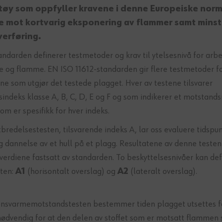
tøy som oppfyller kravene i denne Europeiske norm
e mot kortvarig eksponering av flammer samt minst
erføring.
ndarden definerer testmetoder og krav til ytelsesnivå for arb
 og flamme. EN ISO 11612-standarden gir flere testmetoder f
ne som utgjør det testede plagget. Hver av testene tilsvarer
indeks klasse A, B, C, D, E og F og som indikerer et motstands
om er spesifikk for hver indeks.
redelsestesten, tilsvarende indeks A, lar oss evaluere tidspun
g dannelse av et hull på et plagg. Resultatene av denne teste
 verdiene fastsatt av standarden. To beskyttelsesnivåer kan de
ten:
A1
(horisontalt overslag) og
A2
(lateralt overslag).
nsvarmemotstandstesten bestemmer tiden plagget utsettes f
ødvendig for at den delen av stoffet som er motsatt flammen 