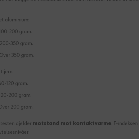
et aluminium:
 100-200 gram.
 200-350 gram.
 Over 350 gram.
t jern:
 60-120 gram.
 120-200 gram.
 Over 200 gram.
 testen gjelder
motstand mot kontaktvarme
. F-indeksen
ytelsesnivåer: