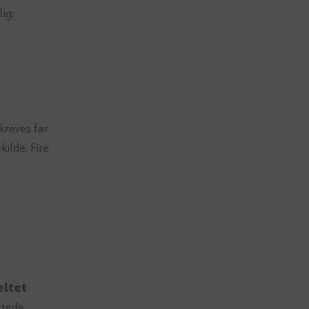
ig:
kreves før
ilde. Fire
eltet
ltede