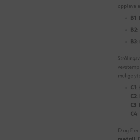
oppleve e
B1
:
B2
:
B3
:
Strålings
vevstempe
mulige yt
C1
:
C2
:
C3
:
C4
:
D og E er
metall
.