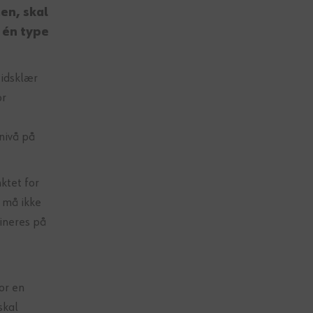
en, skal
 én type
eidsklær
or
nivå på
ktet for
n må ikke
fineres på
or en
skal