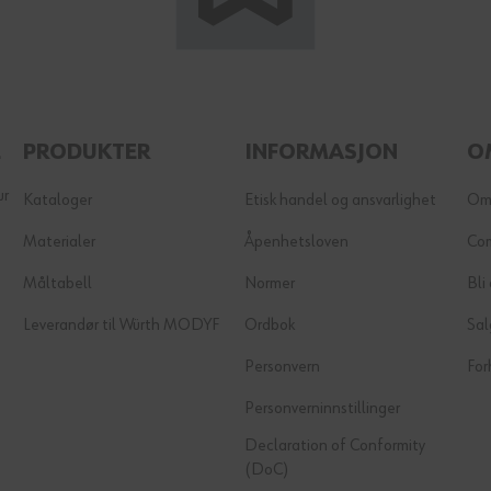
E
PRODUKTER
INFORMASJON
O
ur
Kataloger
Etisk handel og ansvarlighet
Om
Materialer
Åpenhetsloven
Co
Måltabell
Normer
Bli
Leverandør til Würth MODYF
Ordbok
Sal
Personvern
For
Personverninnstillinger
Declaration of Conformity
(DoC)