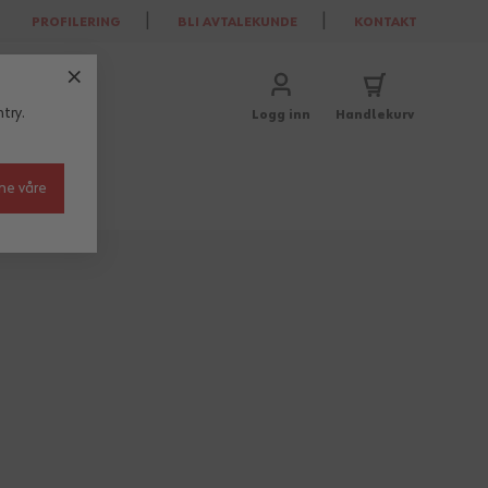
PROFILERING
BLI AVTALEKUNDE
KONTAKT
try.
Logg inn
Handlekurv
ne våre