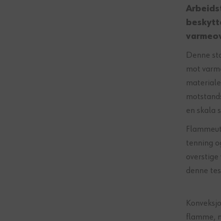
Arbeids
beskytt
varmeov
Denne sta
mot varme
materiale
motstands
en skala s
Flammeutb
tenning o
overstige
denne tes
Konveksjo
flamme, n