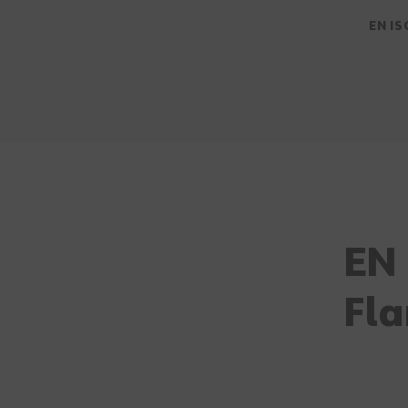
EN IS
EN 
Fl