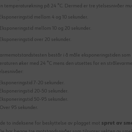
n temperaturøkning på 24 °C. Dermed er tre ytelsesnivåer mul
 Eksponeringstid mellom 4 og 10 sekunder.
 Eksponeringstid mellom 10 og 20 sekunder.
 Eksponeringstid over 20 sekunder.
varmemotstandstesten består i å måle eksponeringstiden som 
raturen øker med 24 °C mens den utsettes for en strålevarmek
elsesnivåer:
 Eksponeringstid 7-20 sekunder.
 Eksponeringstid 20-50 sekunder.
 Eksponeringstid 50-95 sekunder.
 Over 95 sekunder.
 de to indeksene for beskyttelse av plagget mot
sprut av sm
 De har begge tre motstandsnivåer som tilsvarer vekten av sme