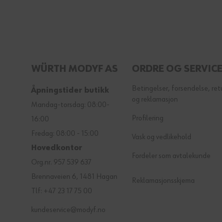
WÜRTH MODYF AS
ORDRE OG SERVIC
Betingelser, forsendelse, ret
Åpningstider butikk
og reklamasjon
Mandag-torsdag: 08:00-
Profilering
16:00
Fredag: 08:00 - 15:00
Vask og vedlikehold
Hovedkontor
Fordeler som avtalekunde
Org.nr. 957 539 637
Brennaveien 6, 1481 Hagan
Reklamasjonsskjema
Tlf: +47 23 17 75 00
kundeservice@modyf.no