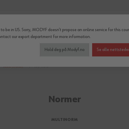
to be in US. Sorry, MODYF doesn’t propose an online service for this coun
ontact our export department
for more information.
inter og regn
Tilbehør
Serier
OUTLET
Hold deg på Modyf.no
Se alle nettstede
MULTINORM
ISO 11612
Normer
MULTINORM