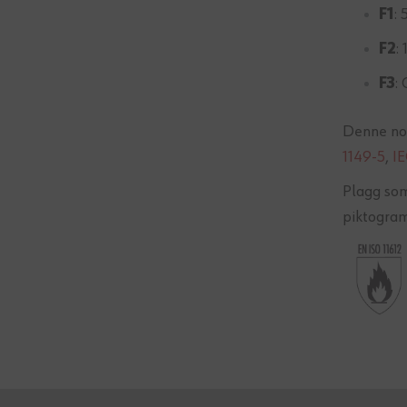
F1
: 
F2
:
F3
:
Denne no
1149-5
,
I
Plagg som
piktogram