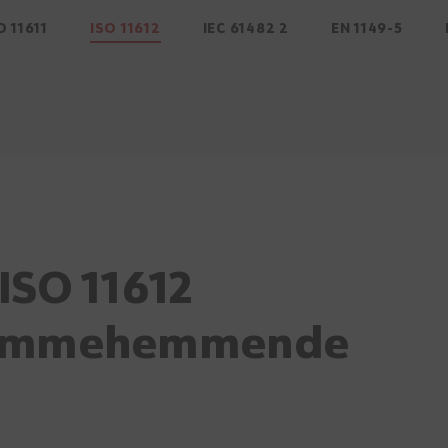
O 11611
ISO 11612
IEC 61482 2
EN 1149-5
ISO 11612
ammehemmende