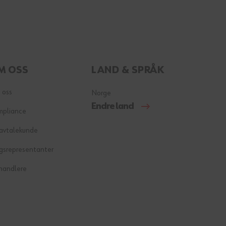
M OSS
LAND & SPRÅK
 oss
Norge
Endre land
mpliance
 avtalekunde
gsrepresentanter
handlere