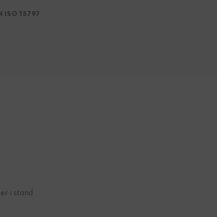
N ISO 15797
er i stand