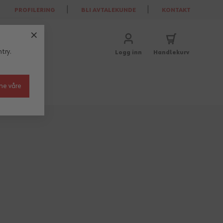
PROFILERING
BLI AVTALEKUNDE
KONTAKT
try.
Logg inn
Handlekurv
ne våre