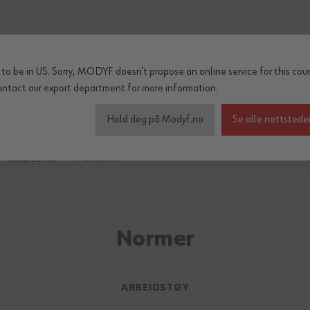
to be in US. Sorry, MODYF doesn’t propose an online service for this coun
ontact our export department
for more information.
inter og regn
Tilbehør
Serier
OUTLET
Hold deg på Modyf.no
Se alle nettstede
ARBEIDSTØY
EN 20471
Normer
ARBEIDSTØY