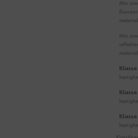
Min. are
fluorise
materia
Min. are
reflekte
materia
Klasse
hastigh
Klasse
hastigh
Klasse
hastigh
Klassifise