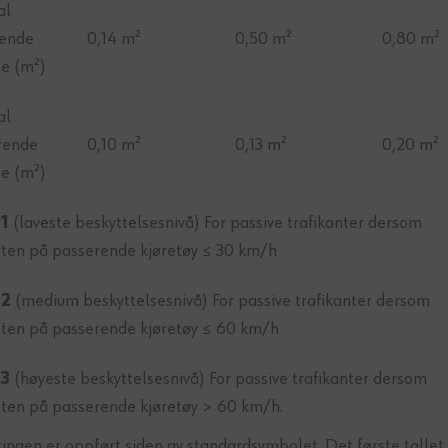
al
rende
0,14 m²
0,50 m²
0,80 m²
le (m²)
al
rende
0,10 m²
0,13 m²
0,20 m²
le (m²)
 1
(laveste beskyttelsesnivå) For passive trafikanter dersom
eten på passerende kjøretøy ≤ 30 km/h
 2
(medium beskyttelsesnivå) For passive trafikanter dersom
eten på passerende kjøretøy ≤ 60 km/h
 3
(høyeste beskyttelsesnivå) For passive trafikanter dersom
eten på passerende kjøretøy > 60 km/h.
ringen er oppført siden av standardsymbolet. Det første tallet 