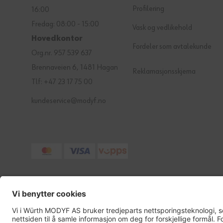
Profilering
16:00
Fredag: 08:00 - 15:00
Vask og vedlikehold
Hovedkontor
Fordeler som avtalekunde
Org.nr. 957 539 637
Brennaveien 6, 1481 Hagan
Reklamasjonsskjema
Tlf: +47 23 17 75 00
kundeservice@modyf.no