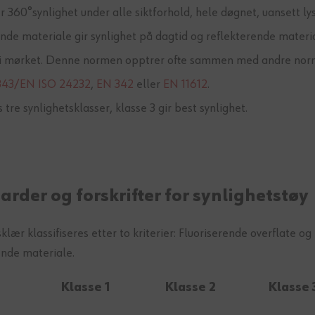
r 360°synlighet under alle siktforhold, hele døgnet, uansett ly
ende materiale gir synlighet på dagtid og reflekterende materia
t i mørket. Denne normen opptrer ofte sammen med andre no
343/EN ISO 24232
,
EN 342
eller
EN 11612
.
 tre synlighetsklasser, klasse 3 gir best synlighet.
arder og forskrifter for synlighetstøy
klær klassifiseres etter to kriterier: Fluoriserende overflate 
ende materiale.
Klasse 1
Klasse 2
Klasse 