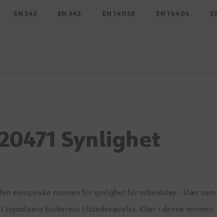
EN 343
EN 342
EN 14058
EN 14404
E
20471 Synlighet
den europeiske normen for synlighet for arbeidstøy - klær som 
elt signalisere brukerens tilstedeværelse. Klær i denne normen