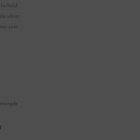
sforhold.
le sikrer
rmer som
og mengde
3