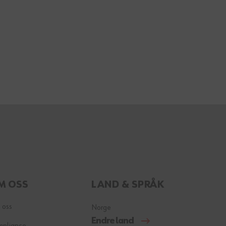
M OSS
LAND & SPRÅK
 oss
Norge
Endre land