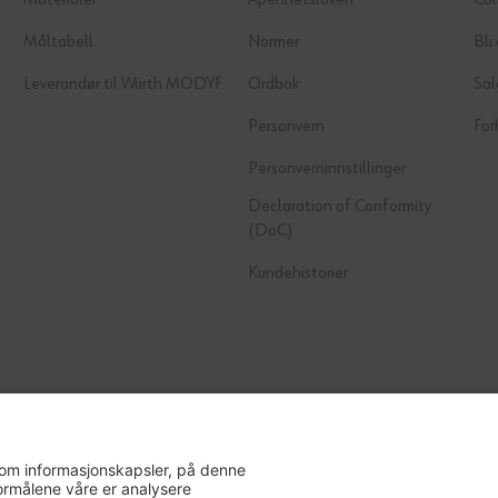
Materialer
Åpenhetsloven
Co
Måltabell
Normer
Bli
Leverandør til Würth MODYF
Ordbok
Sal
Personvern
For
Personverninnstillinger
Declaration of Conformity
(DoC)
Kundehistorier