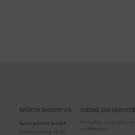
WÜRTH MODYF AS
ORDRE OG SERVIC
Betingelser, forsendelse, ret
Åpningstider butikk
og reklamasjon
Mandag-torsdag: 08:00-