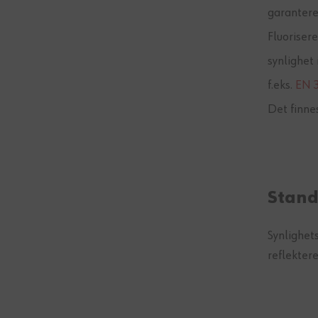
garantere
Fluoriser
synlighe
f.eks.
EN 
Det finnes
Stand
Synlighets
reflekter