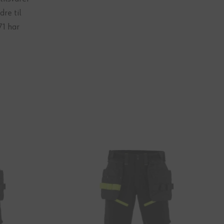
re til
71 har