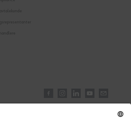
mpliance
 avtalekunde
gsrepresentanter
handlere