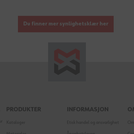
Du finner mer synlighetsklær her
E
PRODUKTER
INFORMASJON
O
ur
Kataloger
Etisk handel og ansvarlighet
Om